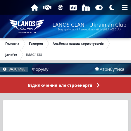
LANOS CLAN - Ukrainian Club
Всеукраїнський Автомобільний Клуб LANOS CLAN
Головна
Галерея
Альбоми наших користувачів
janefer
IMAG1138
Новини Форуму
Атрибутика
ВАЖЛИВЕ
Відключення електроенергії