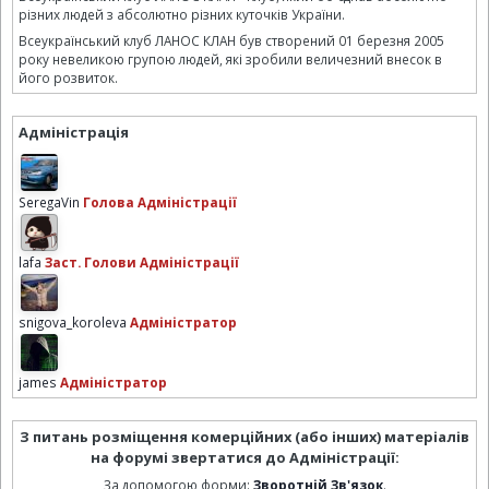
різних людей з абсолютно різних куточків України.
Всеукраїнський клуб ЛАНОС КЛАН був створений 01 березня 2005
року невеликою групою людей, які зробили величезний внесок в
його розвиток.
Адміністрація
SeregaVin
Голова Адміністрації
lafa
Заст. Голови Адміністрації
snigova_koroleva
Адміністратор
james
Адміністратор
З питань розміщення комерційних (або інших) матеріалів
на форумі звертатися до Адміністрації:
За допомогою форми:
Зворотній Зв'язок
.