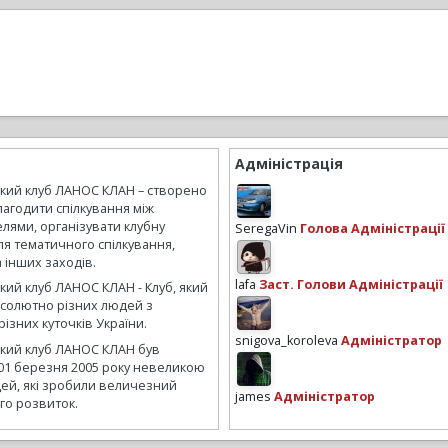
Адміністрація
ький клуб ЛАНОС КЛАН – створено
лагодити спілкування між
лями, організувати клубну
SeregaVin
Голова Адміністрації
ля тематичного спілкування,
а інших заходів.
lafa
Заст. Голови Адміністрації
кий клуб ЛАНОС КЛАН - Клуб, який
бсолютно різних людей з
ізних куточків України.
snigova_koroleva
Адміністратор
ький клуб ЛАНОС КЛАН був
01 березня 2005 року невеликою
ей, які зробили величезний
james
Адміністратор
го розвиток.