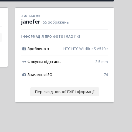
З АЛЬБОМУ:
janefer
· 55 зображень
ІНФОРМАЦІЯ ПРО ФОТО IMAG1143
Зроблено з
HTC HTC Wildfire S A510e
Фокусна відстань
3.5 mm
Значення ISO
74
Перегляд повної EXIF інформації