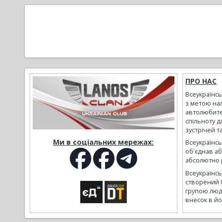
ПРО НАС
Всеукраїнс
з метою на
автолюбите
спільноту д
зустрічей т
Ми в соціальних мережах:
Всеукраїнсь
об'єднав а
абсолютно р
Всеукраїнс
створений 
групою люд
внесок в йо