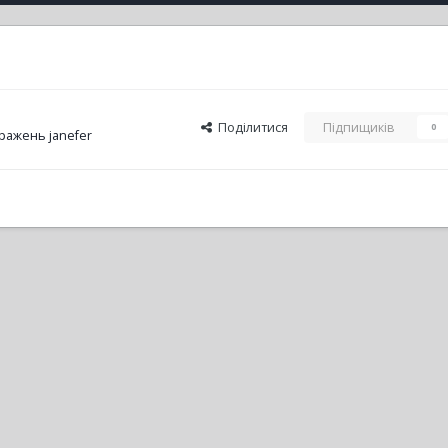
Поділитися
Підпищиків
0
ражень janefer