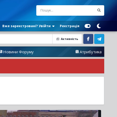
Вже зареєстровані? Увійти
Реєстрація
Активність
Facebook
Telegram
руму
Атрибутика