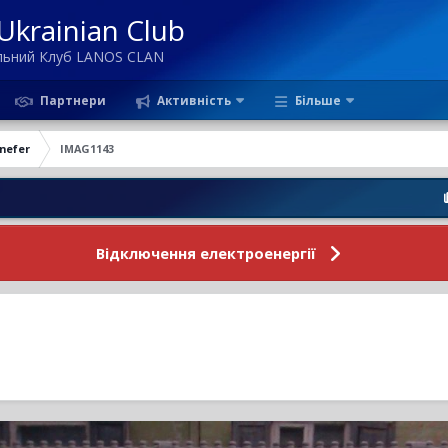
krainian Club
ільний Клуб LANOS CLAN
Партнери
Активність
Більше
anefer
IMAG1143
Новини Фо
Відключення електроенергії