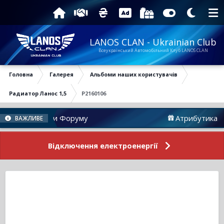
LANOS CLAN - Ukrainian Club
Всеукраїнський Автомобільний Клуб LANOS CLAN
Головна
Галерея
Альбоми наших користувачів
Радиатор Ланос 1,5
P2160106
Новини Форуму
Атрибутика
ВАЖЛИВЕ
Відключення електроенергії