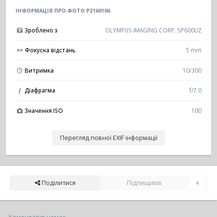
ІНФОРМАЦІЯ ПРО ФОТО P2160106
Зроблено з
OLYMPUS IMAGING CORP. SP600UZ
Фокусна відстань
5 mm
Витримка
10/300
Діафрагма
f/7.0
f
Значення ISO
100
Перегляд повної EXIF інформації
Поділитися
Підпищиків
0