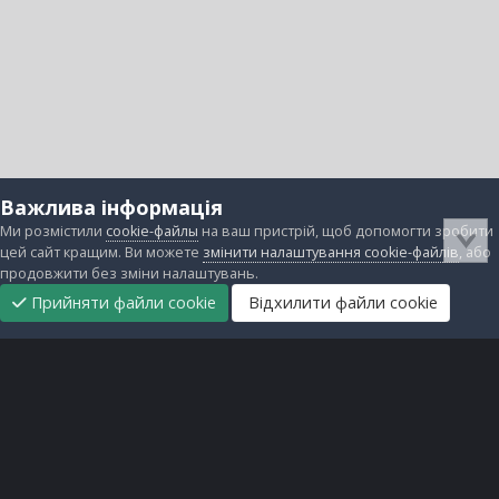
Важлива інформація
Ми розмістили
cookie-файлы
на ваш пристрій, щоб допомогти зробити
цей сайт кращим. Ви можете
змінити налаштування cookie-файлів
, або
продовжити без зміни налаштувань.
Прийняти файли cookie
Відхилити файли cookie
Підтримати
Прибрати
Головна
Завантаження
Непрочитані
Увійти
Реєстрація
нас
рекламу
Зворотній зв'язок
Файли cookie
Всі права захищені © lanos.com.ua, 2005-2026