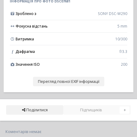
ІНФОРМАЦІЯ ПРО ФОТО DSC07681
Зроблено з
SONY DSC-W290
Фокусна відстань
5 mm
Витримка
10/300
Діафрагма
f/3.3
f
Значення ISO
200
Перегляд повної EXIF інформації
Поділитися
Підпищиків
0
Коментарів немає