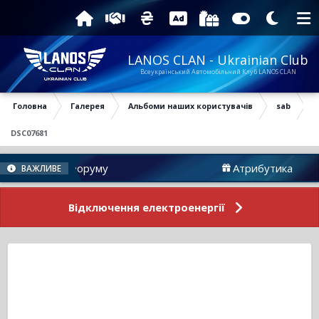
LANOS CLAN - Ukrainian Club
Всеукраїнський Автомобільний Клуб LANOS CLAN
Головна
Галерея
Альбоми наших користувачів
sab
DSC07681
Новини Форуму
Атрибутика
ВАЖЛИВЕ
Відключення електроенергії