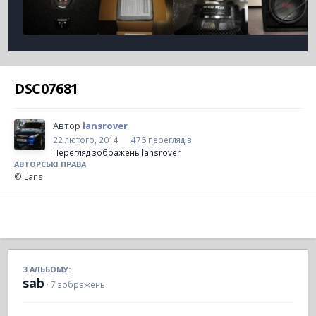
DSC07681
Автор
lansrover
22 лютого, 2014
476 переглядів
Перегляд зображень lansrover
АВТОРСЬКІ ПРАВА
© Lans
З АЛЬБОМУ:
sab
· 7 зображень