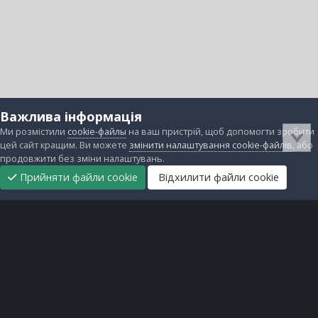
Важлива інформація
Ми розмістили
cookie-файлы
на ваш пристрій, щоб допомогти зробити
цей сайт кращим. Ви можете
змінити налаштування cookie-файлів
, або
продовжити без зміни налаштувань.
Прийняти файли cookie
Відхилити файли cookie
Підтримати
Прибрати
Головна
Завантаження
Непрочитані
Увійти
Реєстрація
нас
рекламу
Зворотній зв'язок
Файли cookie
Всі права захищені © lanos.com.ua, 2005-2026