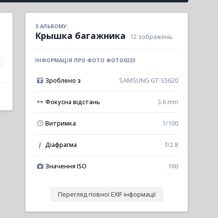
З АЛЬБОМУ:
Крышка багажника
· 12 зображень
ІНФОРМАЦІЯ ПРО ФОТО ФОТО0223
Зроблено з
SAMSUNG GT-S5620
Фокусна відстань
3.6 mm
Витримка
1/100
Діафрагма
f/2.8
f
Значення ISO
160
Перегляд повної EXIF інформації