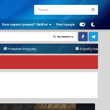
Вже зареєстровані? Увійти
Реєстрація
Активність
Facebook
Telegram
 Форуму
Атрибутика