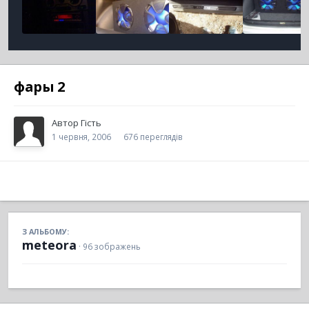
фары 2
Автор
Гість
1 червня, 2006
676 переглядів
З АЛЬБОМУ:
meteora
· 96 зображень