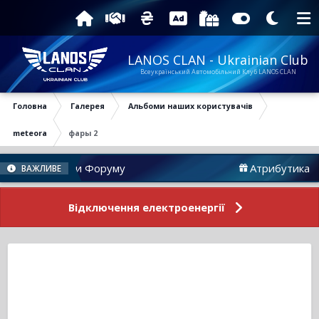
LANOS CLAN - Ukrainian Club
Всеукраїнський Автомобільний Клуб LANOS CLAN
Головна
Галерея
Альбоми наших користувачів
meteora
фары 2
Новини Форуму
Атрибутика
ВАЖЛИВЕ
Відключення електроенергії