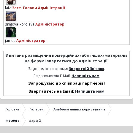
lafa
Заст. Голови Адміністрації
snigova_koroleva
Адміністратор
james
Адміністратор
З питань розміщення комерційних (або інших) матеріалів
на форумі звертатися до Адміністрації:
За допомогою форми:
Зворотній Зв'язок
.
За допомогою E-Mail:
Напишіть нам
Запрошуємо до співпраці партнерів!
Звертайтесь на Email:
Напишіть нам
Головна
Галерея
Альбоми наших користувачів
meteora
фары 2