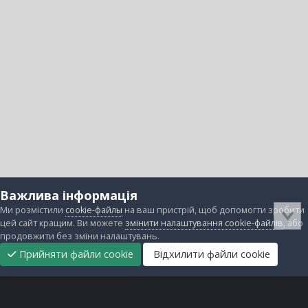
Важлива інформація
Ми розмістили
cookie-файлы
на ваш пристрій, щоб допомогти зробити
цей сайт кращим. Ви можете
змінити налаштування cookie-файлів
, або
продовжити без зміни налаштувань.
Прийняти файли cookie
Відхилити файли cookie
Підтримати
Прибрати
Головна
Завантаження
Непрочитані
Увійти
Реєстрація
нас
рекламу