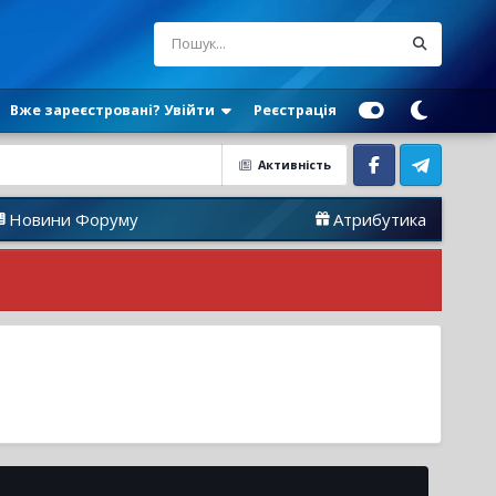
Вже зареєстровані? Увійти
Реєстрація
Активність
Facebook
Telegram
 Форуму
Атрибутика