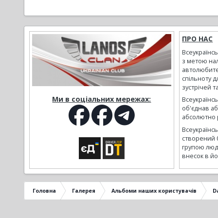
ПРО НАС
Всеукраїнс
з метою на
автолюбите
спільноту д
зустрічей т
Ми в соціальних мережах:
Всеукраїнсь
об'єднав а
абсолютно р
Всеукраїнс
створений 
групою люд
внесок в йо
Головна
Галерея
Альбоми наших користувачів
D