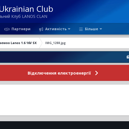
krainian Club
ільний Клуб LANOS CLAN
Партнери
Активність
Більше
aewoo Lanos 1.6 16V SX
IMG_1288.jpg
Новини
Відключення електроенергії