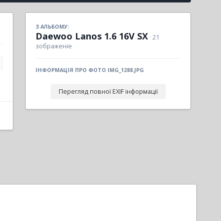
З АЛЬБОМУ:
Daewoo Lanos 1.6 16V SX
· 21
зображеніе
ІНФОРМАЦІЯ ПРО ФОТО IMG_1288.JPG
Перегляд повної EXIF інформації