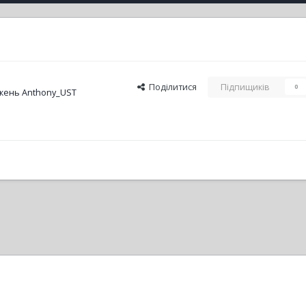
Поділитися
Підпищиків
0
жень Anthony_UST