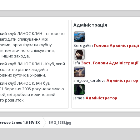
Адміністрація
ький клуб ЛАНОС КЛАН – створено
лагодити спілкування між
лями, організувати клубну
SeregaVin
Голова Адміністрації
ля тематичного спілкування,
а інших заходів.
lafa
Заст. Голови Адміністрації
кий клуб ЛАНОС КЛАН - Клуб, який
бсолютно різних людей з
ізних куточків України.
snigova_koroleva
Адміністратор
ький клуб ЛАНОС КЛАН був
01 березня 2005 року невеликою
ей, які зробили величезний
james
Адміністратор
го розвиток.
aewoo Lanos 1.6 16V SX
IMG_1288.jpg