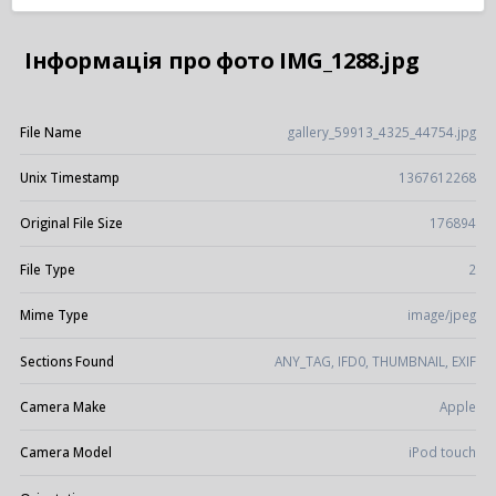
Інформація про фото IMG_1288.jpg
File Name
gallery_59913_4325_44754.jpg
Unix Timestamp
1367612268
Original File Size
176894
File Type
2
Mime Type
image/jpeg
Sections Found
ANY_TAG, IFD0, THUMBNAIL, EXIF
Camera Make
Apple
Camera Model
iPod touch