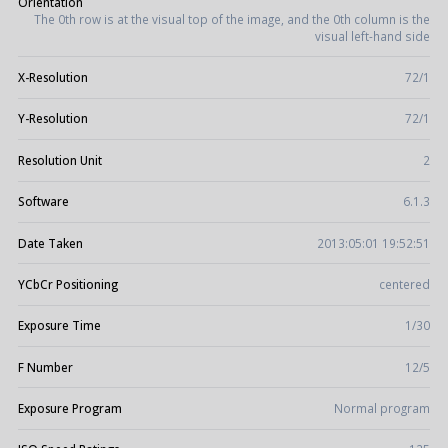
Orientation
The 0th row is at the visual top of the image, and the 0th column is the
visual left-hand side
X-Resolution
72/1
Y-Resolution
72/1
Resolution Unit
2
Software
6.1.3
Date Taken
2013:05:01 19:52:51
YCbCr Positioning
centered
Exposure Time
1/30
F Number
12/5
Exposure Program
Normal program