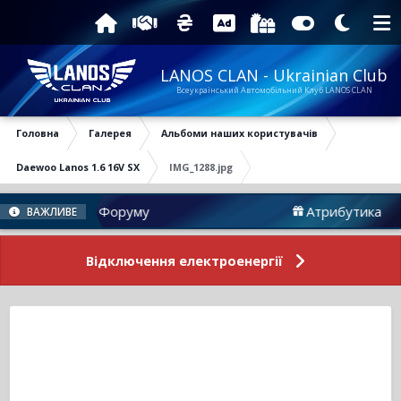
LANOS CLAN - Ukrainian Club
Всеукраїнський Автомобільний Клуб LANOS CLAN
Головна
Галерея
Альбоми наших користувачів
Daewoo Lanos 1.6 16V SX
IMG_1288.jpg
Новини Форуму
Атрибутика
ВАЖЛИВЕ
Відключення електроенергії