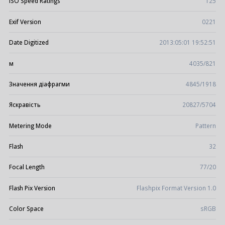
ISO Speed Ratings
125
Exif Version
0221
Date Digitized
2013:05:01 19:52:51
м
4035/821
Значення діафрагми
4845/1918
Яскравість
20827/5704
Metering Mode
Pattern
Flash
32
Focal Length
77/20
Flash Pix Version
Flashpix Format Version 1.0
Color Space
sRGB