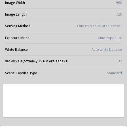
Image Width
960
Image Length
720
Sensing Method
One-chip color area sensor
Exposure Mode
Auto exposure
White Balance
Auto white balance
Фокусна відстань у 35 мм еквіваленті
32
Scene Capture Type
Standard