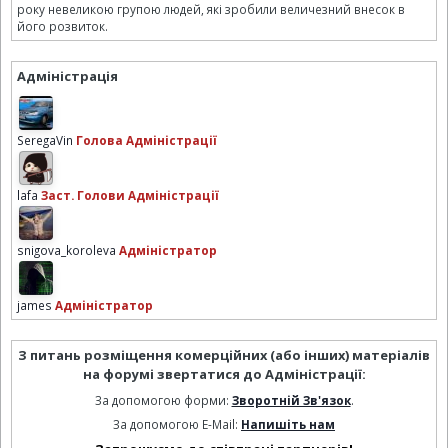
року невеликою групою людей, які зробили величезний внесок в
його розвиток.
Адміністрація
SeregaVin
Голова Адміністрації
lafa
Заст. Голови Адміністрації
snigova_koroleva
Адміністратор
james
Адміністратор
З питань розміщення комерційних (або інших) матеріалів
на форумі звертатися до Адміністрації:
За допомогою форми:
Зворотній Зв'язок
.
За допомогою E-Mail:
Напишіть нам