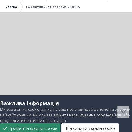
SeerKa
Ежепятничная встреча 20.05.05
Важлива інформація
Ми розмістили
cookie-файлы
на ваш пристрій, щоб допомогти зробити
цей сайт кращим. Ви можете
змінити налаштування cookie-файлів
, або
продовжити без зміни налаштувань.
Прийняти файли cookie
Відхилити файли cookie
Підтримати
Прибрати