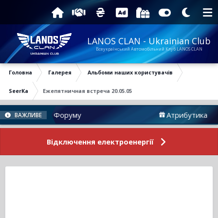
LANOS CLAN - Ukrainian Club
Всеукраїнський Автомобільний Клуб LANOS CLAN
Головна
Галерея
Альбоми наших користувачів
SeerKa
Ежепятничная встреча 20.05.05
Новини Форуму
Атрибутика
ВАЖЛИВЕ
Відключення електроенергії