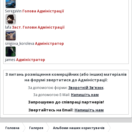
SeregaVin
Голова Адміністрації
lafa
Заст. Голови Адміністрації
snigova_koroleva
Адміністратор
james
Адміністратор
З питань розміщення комерційних (або інших) матеріалів
на форумі звертатися до Адміністрації:
За допомогою форми:
Зворотній Зв'язок
.
За допомогою E-Mail:
Напишіть нам
Запрошуємо до співпраці партнерів!
Звертайтесь на Email:
Напишіть нам
Головна
Галерея
Альбоми наших користувачів