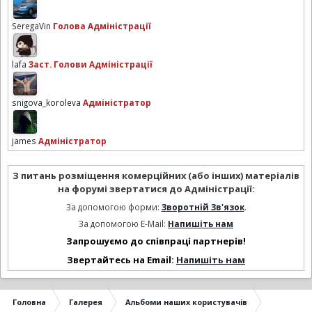
SeregaVin
Голова Адміністрації
lafa
Заст. Голови Адміністрації
snigova_koroleva
Адміністратор
james
Адміністратор
З питань розміщення комерційних (або інших) матеріалів
на форумі звертатися до Адміністрації:
За допомогою форми:
Зворотній Зв'язок
.
За допомогою E-Mail:
Напишіть нам
Запрошуємо до співпраці партнерів!
Звертайтесь на Email:
Напишіть нам
Головна
Галерея
Альбоми наших користувачів