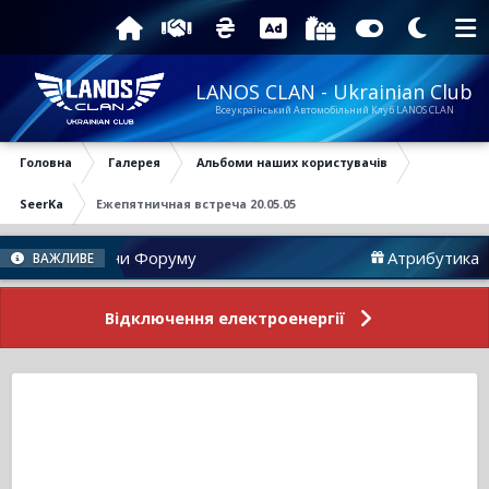
LANOS CLAN - Ukrainian Club
Всеукраїнський Автомобільний Клуб LANOS CLAN
Головна
Галерея
Альбоми наших користувачів
SeerKa
Ежепятничная встреча 20.05.05
Новини Форуму
Атрибутика
ВАЖЛИВЕ
Відключення електроенергії