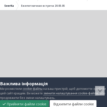
SeerKa
Ежепятничная встреча 20.05.05
Важлива інформація
Ми розмістили
cookie-файлы
на ваш пристрій, щоб допомогти зробити
цей сайт кращим. Ви можете
змінити налаштування cookie-файлів
, або
продовжити без зміни налаштувань.
Прийняти файли cookie
Відхилити файли cookie
Підтримати
Прибрати