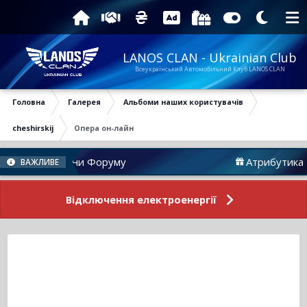
LANOS CLAN - Ukrainian Club
Всеукраїнський Автомобільний Клуб LANOS CLAN
Головна
Галерея
Альбоми наших користувачів
cheshirskij
Опера он-лайн
Новини Форуму
Атрибутика
ВАЖЛИВЕ
Відключення електроенергії