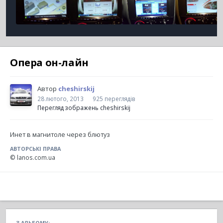
Опера он-лайн
Автор
cheshirskij
28 лютого, 2013
925 переглядів
Перегляд зображень cheshirskij
Инет в магнитоле через блютуз
АВТОРСЬКІ ПРАВА
© lanos.com.ua
З АЛЬБОМУ: