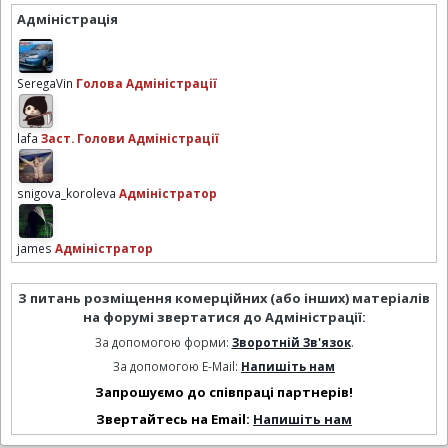
Адміністрація
SeregaVin
Голова Адміністрації
lafa
Заст. Голови Адміністрації
snigova_koroleva
Адміністратор
james
Адміністратор
З питань розміщення комерційних (або інших) матеріалів
на форумі звертатися до Адміністрації:
За допомогою форми:
Зворотній Зв'язок
.
За допомогою E-Mail:
Напишіть нам
Запрошуємо до співпраці партнерів!
Звертайтесь на Email:
Напишіть нам