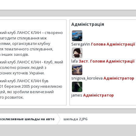
Адміністрація
ький клуб ЛАНОС КЛАН – створено
лагодити спілкування між
лями, організувати клубну
SeregaVin
Голова Адміністрації
ля тематичного спілкування,
а інших заходів.
lafa
Заст. Голови Адміністрації
кий клуб ЛАНОС КЛАН - Клуб, який
бсолютно різних людей з
ізних куточків України.
snigova_koroleva
Адміністратор
ький клуб ЛАНОС КЛАН був
01 березня 2005 року невеликою
ей, які зробили величезний
james
Адміністратор
го розвиток.
ксклюзивные шильды на авто
шильда 2.JPG