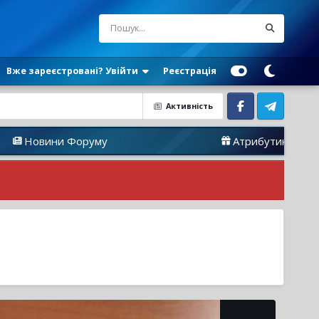
Вже зареєстровані? Увійти
Реєстрація
Активність
Facebook
Telegram
Форуму
Атрибутика