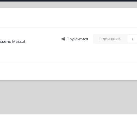
Поділитися
Підпищиків
0
ажень Mascot