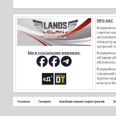
ПРО НАС
Всеукраїнс
з метою на
автолюбите
спільноту д
зустрічей т
Ми в соціальних мережах:
Всеукраїнсь
об'єднав а
абсолютно р
Всеукраїнс
створений 
групою люд
внесок в йо
Головна
Галерея
Альбоми наших користувачів
Э