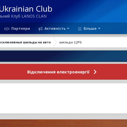
krainian Club
ільний Клуб LANOS CLAN
Партнери
Активність
Більше
ксклюзивные шильды на авто
шильда 2.JPG
Новини 
Відключення електроенергії