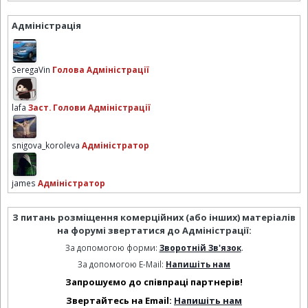
Адміністрація
SeregaVin
Голова Адміністрації
lafa
Заст. Голови Адміністрації
snigova_koroleva
Адміністратор
james
Адміністратор
З питань розміщення комерційних (або інших) матеріалів
на форумі звертатися до Адміністрації:
За допомогою форми:
Зворотній Зв'язок
.
За допомогою E-Mail:
Напишіть нам
Запрошуємо до співпраці партнерів!
Звертайтесь на Email:
Напишіть нам