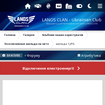
LANOS CLAN - Ukrainian Club
Всеукраїнський Автомобільний Клуб LANOS CLAN
Головна
Галерея
Альбоми наших користувачів
Эксклюзивные шильды на авто
шильда 1.JPG
Новини Форуму
Атрибутика
ВАЖЛИВЕ
Відключення електроенергії