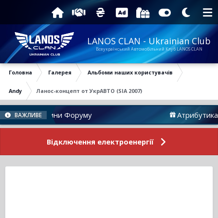
LANOS CLAN - Ukrainian Club
Всеукраїнський Автомобільний Клуб LANOS CLAN
Головна
Галерея
Альбоми наших користувачів
Andy
Ланос-концепт от УкрАВТО (SIA 2007)
Новини Форуму
Атрибутика
ВАЖЛИВЕ
Відключення електроенергії