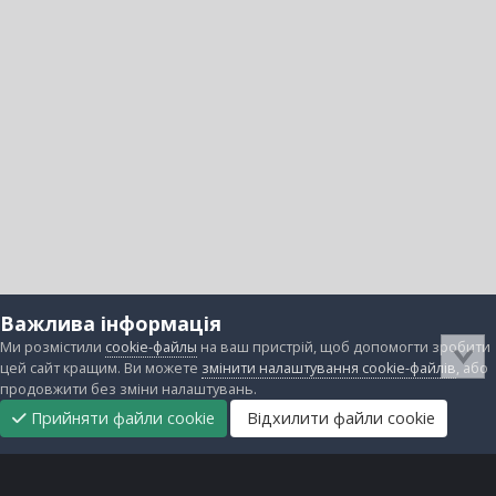
Важлива інформація
Ми розмістили
cookie-файлы
на ваш пристрій, щоб допомогти зробити
цей сайт кращим. Ви можете
змінити налаштування cookie-файлів
, або
продовжити без зміни налаштувань.
Прийняти файли cookie
Відхилити файли cookie
Підтримати
Прибрати
Головна
Завантаження
Непрочитані
Увійти
Реєстрація
нас
рекламу