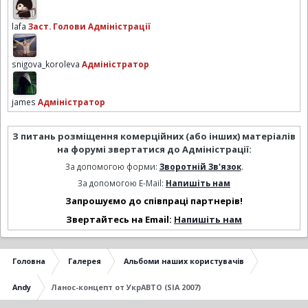
lafa
Заст. Голови Адміністрації
snigova_koroleva
Адміністратор
james
Адміністратор
З питань розміщення комерційних (або інших) матеріалів
на форумі звертатися до Адміністрації:
За допомогою форми:
Зворотній Зв'язок
.
За допомогою E-Mail:
Напишіть нам
Запрошуємо до співпраці партнерів!
Звертайтесь на Email:
Напишіть нам
Головна
Галерея
Альбоми наших користувачів
Andy
Ланос-концепт от УкрАВТО (SIA 2007)