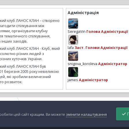
Адміністрація
ький клуб ЛАНОС КЛАН – створено
лагодити спілкування між
лями, організувати клубну
SeregaVin
Голова Адміністрації
ля тематичного спілкування,
а інших заходів.
lafa
Заст. Голови Адміністрації
кий клуб ЛАНОС КЛАН - Клуб, який
бсолютно різних людей з
ізних куточків України.
snigova_koroleva
Адміністратор
ький клуб ЛАНОС КЛАН був
01 березня 2005 року невеликою
ей, які зробили величезний
james
Адміністратор
го розвиток.
ctorovich
Гала-тур
П
зробити цей сайт кращим. Ви можете
змінити налаштування