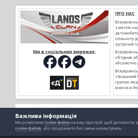
ПРО НАС
Всеукраїнс
з метою на
автолюбите
спільноту д
зустрічей т
Ми в соціальних мережах:
Всеукраїнсь
об'єднав а
абсолютно р
Всеукраїнс
створений 
групою люд
внесок в йо
Головна
Галерея
Альбоми наших користувачів
vi
Важлива інформація
Ми розмістили
cookie-файлы
на ваш пристрій, щоб допомогти 
cookie-файлів
, або продовжити без зміни налаштувань.