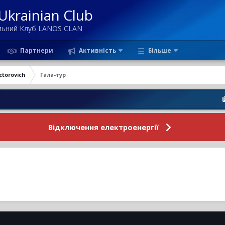
krainian Club
ільний Клуб LANOS CLAN
Партнери
Активність
Більше
ctorovich
Гала-тур
Новин
Відключення електроенергії