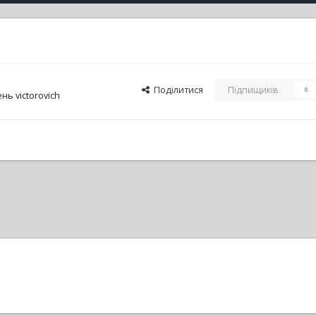
Поділитися
Підпищиків
0
ь victorovich