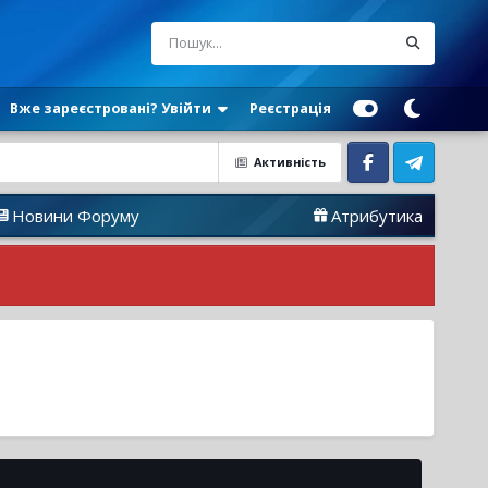
Вже зареєстровані? Увійти
Реєстрація
Активність
Facebook
Telegram
и Форуму
Атрибутика