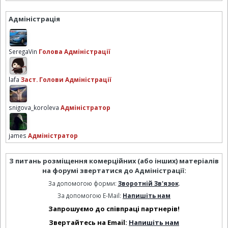
Адміністрація
SeregaVin
Голова Адміністрації
lafa
Заст. Голови Адміністрації
snigova_koroleva
Адміністратор
james
Адміністратор
З питань розміщення комерційних (або інших) матеріалів
на форумі звертатися до Адміністрації:
За допомогою форми:
Зворотній Зв'язок
.
За допомогою E-Mail:
Напишіть нам
Запрошуємо до співпраці партнерів!
Звертайтесь на Email:
Напишіть нам