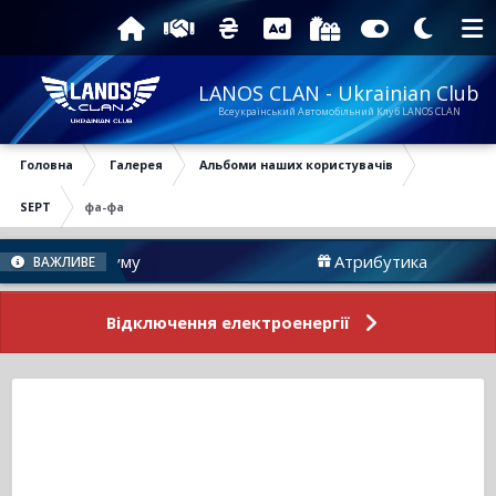
LANOS CLAN - Ukrainian Club
Всеукраїнський Автомобільний Клуб LANOS CLAN
Головна
Галерея
Альбоми наших користувачів
SEPT
фа-фа
овини Форуму
Атрибутика
ВАЖЛИВЕ
Відключення електроенергії