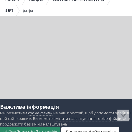
SEPT
фа-фа
Важлива інформація
Ми розмістили
cookie-файлы
на ваш пристрій, щоб допомогти зробити
цей сайт кращим. Ви можете
змінити налаштування cookie-файлів
, або
продовжити без зміни налаштувань.
Прийняти файли cookie
Відхилити файли cookie