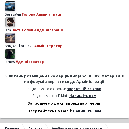
SeregaVin
Голова Адміністрації
lafa
Заст. Голови Адміністрації
snigova_koroleva
Адміністратор
james
Адміністратор
З питань розміщення комерційних (або інших) матеріалів
на форумі звертатися до Адміністрації:
За допомогою форми:
Зворотній Зв'язок
.
За допомогою E-Mail:
Напишіть нам
Запрошуємо до співпраці партнерів!
Звертайтесь на Email:
Напишіть нам
Головна
Галерея
Альбоми наших користувачів