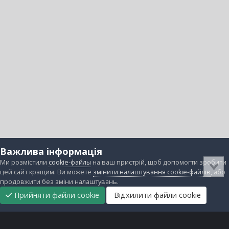
Важлива інформація
Ми розмістили
cookie-файлы
на ваш пристрій, щоб допомогти зробити
цей сайт кращим. Ви можете
змінити налаштування cookie-файлів
, або
продовжити без зміни налаштувань.
Прийняти файли cookie
Відхилити файли cookie
Підтримати
Прибрати
Головна
Завантаження
Непрочитані
Увійти
Реєстрація
нас
рекламу