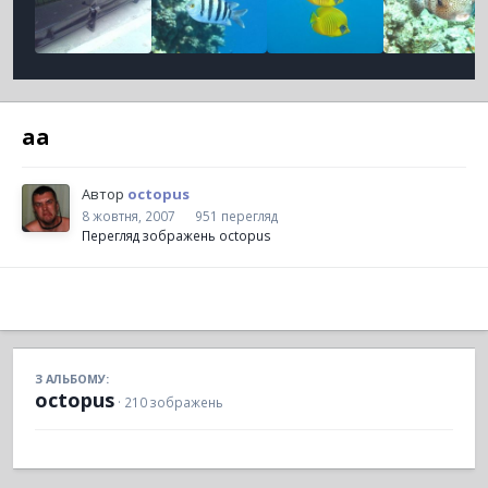
aa
Автор
octopus
8 жовтня, 2007
951 перегляд
Перегляд зображень octopus
З АЛЬБОМУ:
octopus
· 210 зображень