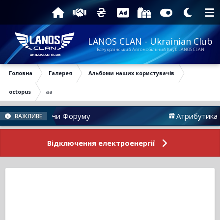
LANOS CLAN - Ukrainian Club
Всеукраїнський Автомобільний Клуб LANOS CLAN
Головна
Галерея
Альбоми наших користувачів
octopus
aa
Новини Форуму
Атрибутика
ВАЖЛИВЕ
Відключення електроенергії