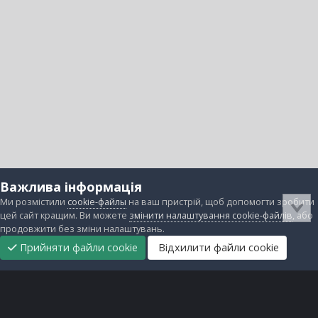
Важлива інформація
Ми розмістили
cookie-файлы
на ваш пристрій, щоб допомогти зробити
цей сайт кращим. Ви можете
змінити налаштування cookie-файлів
, або
продовжити без зміни налаштувань.
Прийняти файли cookie
Відхилити файли cookie
Підтримати
Прибрати
Головна
Завантаження
Непрочитані
Увійти
Реєстрація
нас
рекламу
Зворотній зв'язок
Файли cookie