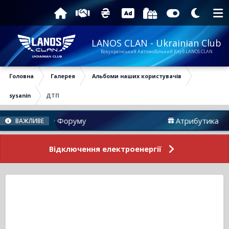
LANOS CLAN - Ukrainian Club
Всеукраїнський Автомобільний Клуб LANOS CLAN
Головна
Галерея
Альбоми наших користувачів
sysanin
ДТП
Новини Форуму
Атрибутика
ВАЖЛИВЕ
Відключення електроенергії