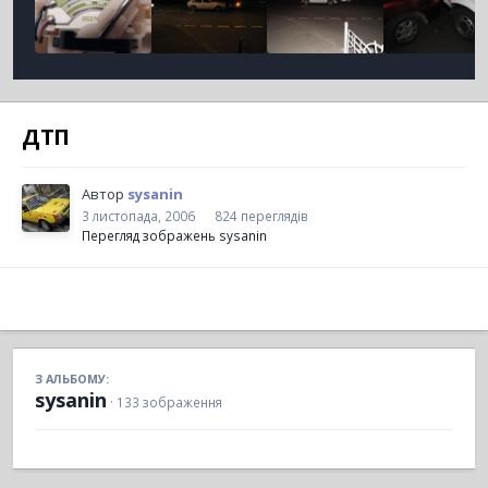
ДТП
Автор
sysanin
3 листопада, 2006
824 переглядів
Перегляд зображень sysanin
З АЛЬБОМУ:
sysanin
· 133 зображення