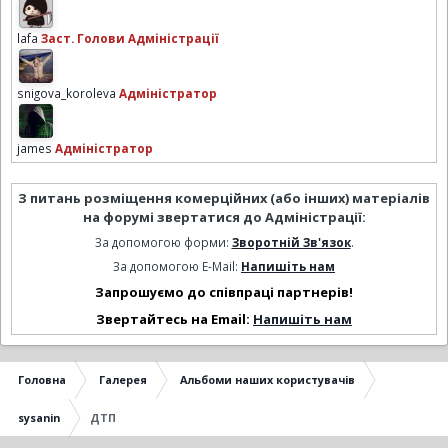
lafa
Заст. Голови Адміністрації
snigova_koroleva
Адміністратор
james
Адміністратор
З питань розміщення комерційних (або інших) матеріалів
на форумі звертатися до Адміністрації:
За допомогою форми:
Зворотній Зв'язок
.
За допомогою E-Mail:
Напишіть нам
Запрошуємо до співпраці партнерів!
Звертайтесь на Email:
Напишіть нам
Головна
Галерея
Альбоми наших користувачів
sysanin
ДТП