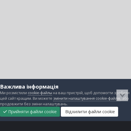
Важлива інформація
Ми розмістили
cookie-файлы
на ваш пристрій, щоб допомогти зробити
цей сайт кращим. Ви можете
змінити налаштування cookie-файлів
, або
продовжити без зміни налаштувань.
Прийняти файли cookie
Відхилити файли cookie
Підтримати
Прибрати
Головна
Завантаження
Непрочитані
Увійти
Реєстрація
нас
рекламу