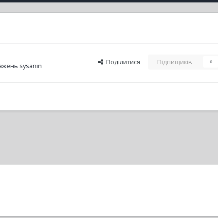
Поділитися
Підпищиків
0
ажень sysanin