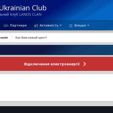
krainian Club
ільний Клуб LANOS CLAN
Партнери
Активність
Більше
ysanin
Как Вам новый цвет?
Відключення електроенергії