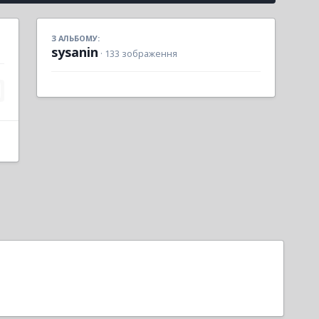
З АЛЬБОМУ:
sysanin
· 133 зображення