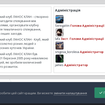
Адміністрація
ький клуб ЛАНОС КЛАН – створено
лагодити спілкування між
лями, організувати клубну
SeregaVin
Голова Адміністрації
ля тематичного спілкування,
а інших заходів.
lafa
Заст. Голови Адміністрації
кий клуб ЛАНОС КЛАН - Клуб, який
бсолютно різних людей з
ізних куточків України.
snigova_koroleva
Адміністратор
ький клуб ЛАНОС КЛАН був
01 березня 2005 року невеликою
ей, які зробили величезний
james
Адміністратор
го розвиток.
ysanin
Как Вам новый цвет?
П
зробити цей сайт кращим. Ви можете
змінити налаштування