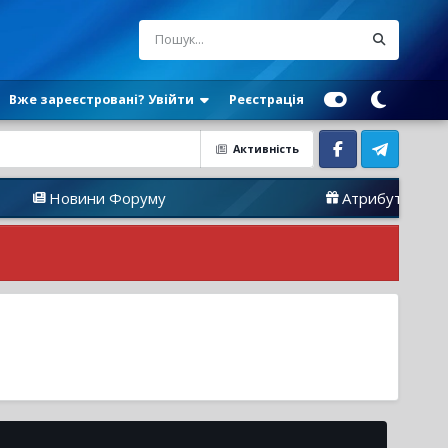
Вже зареєстровані? Увійти
Реєстрація
Активність
Facebook
Telegram
Новини Форуму
Атрибутика