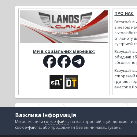
ПРО НАС
Всеукраїнс
з метою на
автолюбите
спільноту д
зустрічей т
Ми в соціальних мережах:
Всеукраїнсь
об'єднав а
абсолютно р
Всеукраїнс
створений 
групою люд
внесок в йо
Головна
Галерея
Альбоми наших користувачів
s
Важлива інформація
Ми розмістили
cookie-файлы
на ваш пристрій, щоб допомогти 
cookie-файлів
, або продовжити без зміни налаштувань.