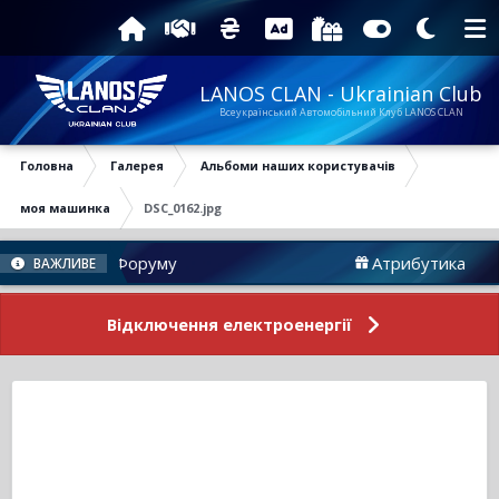
LANOS CLAN - Ukrainian Club
Всеукраїнський Автомобільний Клуб LANOS CLAN
Головна
Галерея
Альбоми наших користувачів
моя машинка
DSC_0162.jpg
Новини Форуму
Атрибутика
ВАЖЛИВЕ
Відключення електроенергії