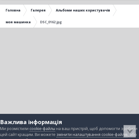
Головна
Галерея
Альбоми наших користувачів
моя машинка
DSC_0162.jpg
Важлива інформація
Ми розмістили
cookie-файлы
на ваш пристрій, щоб допомогти зробити
цей сайт кращим. Ви можете
змінити налаштування cookie-файлів
, або