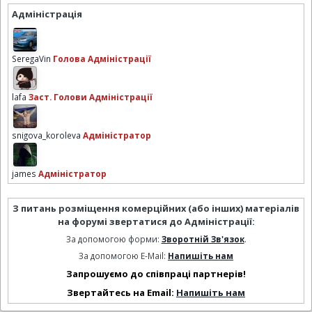
Адміністрація
SeregaVin
Голова Адміністрації
lafa
Заст. Голови Адміністрації
snigova_koroleva
Адміністратор
james
Адміністратор
З питань розміщення комерційних (або інших) матеріалів
на форумі звертатися до Адміністрації:
За допомогою форми:
Зворотній Зв'язок
.
За допомогою E-Mail:
Напишіть нам
Запрошуємо до співпраці партнерів!
Звертайтесь на Email:
Напишіть нам