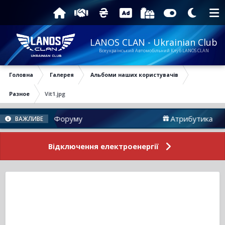
LANOS CLAN - Ukrainian Club
Всеукраїнський Автомобільний Клуб LANOS CLAN
Головна
Галерея
Альбоми наших користувачів
Разное
Vit1.jpg
Новини Форуму
Атрибутика
ВАЖЛИВЕ
Відключення електроенергії