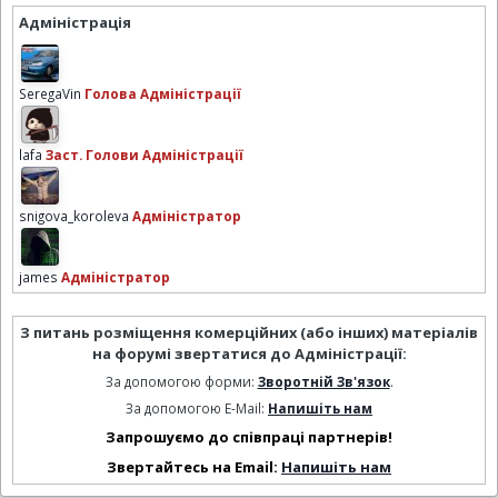
Адміністрація
SeregaVin
Голова Адміністрації
lafa
Заст. Голови Адміністрації
snigova_koroleva
Адміністратор
james
Адміністратор
З питань розміщення комерційних (або інших) матеріалів
на форумі звертатися до Адміністрації:
За допомогою форми:
Зворотній Зв'язок
.
За допомогою E-Mail:
Напишіть нам
Запрошуємо до співпраці партнерів!
Звертайтесь на Email:
Напишіть нам