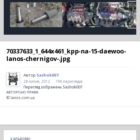
70337633_1_644x461_kpp-na-15-daewoo-
lanos-chernigov-.jpg
Автор
Sashok007
28 липня, 2012
796 переглядів
Перегляд зображень Sashok007
АВТОРСЬКІ ПРАВА
© lanos.com.ua
З АЛЬБОМУ: