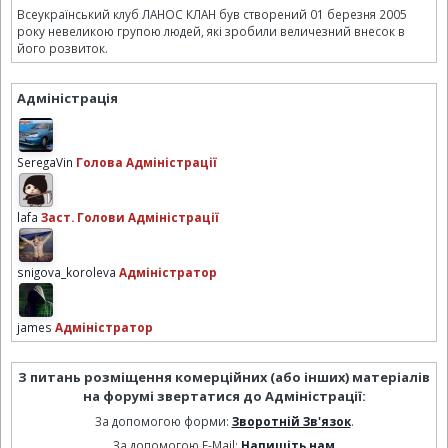
Всеукраїнський клуб ЛАНОС КЛАН був створений 01 березня 2005
року невеликою групою людей, які зробили величезний внесок в
його розвиток.
Адміністрація
SeregaVin
Голова Адміністрації
lafa
Заст. Голови Адміністрації
snigova_koroleva
Адміністратор
james
Адміністратор
З питань розміщення комерційних (або інших) матеріалів
на форумі звертатися до Адміністрації:
За допомогою форми:
Зворотній Зв'язок
.
За допомогою E-Mail:
Напишіть нам