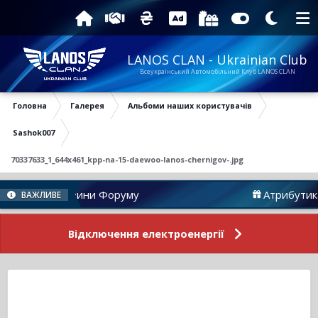
LANOS CLAN - Ukrainian Club
Всеукраїнський Автомобільний Клуб LANOS CLAN
Головна
Галерея
Альбоми наших користувачів
Sashok007
70337633_1_644x461_kpp-na-15-daewoo-lanos-chernigov-.jpg
Новини Форуму
Атрибутика
ВАЖЛИВЕ
Відключення електроенергії