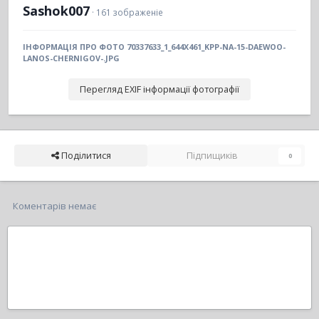
Sashok007
· 161 зображеніе
ІНФОРМАЦІЯ ПРО ФОТО 70337633_1_644X461_KPP-NA-15-DAEWOO-
LANOS-CHERNIGOV-.JPG
Перегляд EXIF інформації фотографії
Поділитися
Підпищиків
0
Коментарів немає