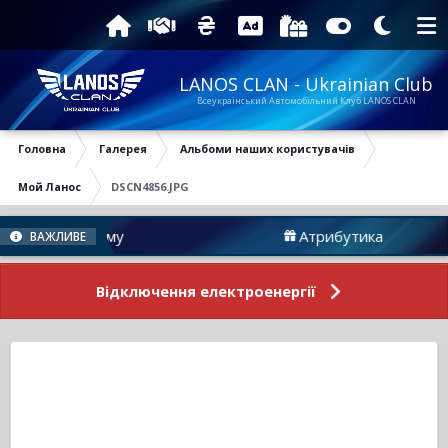
LANOS CLAN - Ukrainian Club
Всеукраїнський Автомобільний Клуб LANOS CLAN
Головна
Галерея
Альбоми наших користувачів
Мой Ланос
DSCN4856.JPG
вини Форуму
Атрибутика
ВАЖЛИВЕ
Відключення електроенергії