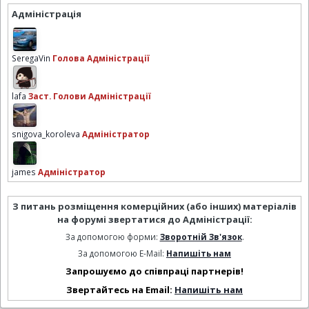
Адміністрація
SeregaVin
Голова Адміністрації
lafa
Заст. Голови Адміністрації
snigova_koroleva
Адміністратор
james
Адміністратор
З питань розміщення комерційних (або інших) матеріалів
на форумі звертатися до Адміністрації:
За допомогою форми:
Зворотній Зв'язок
.
За допомогою E-Mail:
Напишіть нам
Запрошуємо до співпраці партнерів!
Звертайтесь на Email:
Напишіть нам