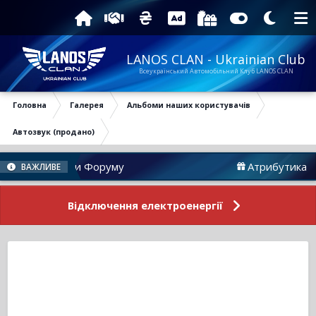
LANOS CLAN - Ukrainian Club
Всеукраїнський Автомобільний Клуб LANOS CLAN
Головна
Галерея
Альбоми наших користувачів
Автозвук (продано)
Новини Форуму
Атрибутика
ВАЖЛИВЕ
Відключення електроенергії