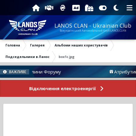
LANOS CLAN - Ukrainian Club
Всеукраїнський Автомобільний Клуб LANOS CLAN
Головна
Галерея
Альбоми наших користувачів
Подседельники в Ланос
box1c.jpg
Новини Форуму
Атрибутика
ВАЖЛИВЕ
Відключення електроенергії