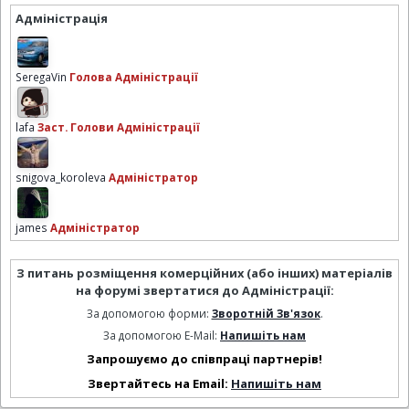
Адміністрація
SeregaVin
Голова Адміністрації
lafa
Заст. Голови Адміністрації
snigova_koroleva
Адміністратор
james
Адміністратор
З питань розміщення комерційних (або інших) матеріалів
на форумі звертатися до Адміністрації:
За допомогою форми:
Зворотній Зв'язок
.
За допомогою E-Mail:
Напишіть нам
Запрошуємо до співпраці партнерів!
Звертайтесь на Email:
Напишіть нам