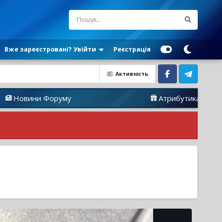
Вже зареєстровані? Увійти
Реєстрація
Активність
Facebook
Telegram
 Форуму
Атрибутика