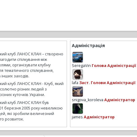
Адміністрація
ький клуб ЛАНОС КЛАН – створено
лагодити спілкування між
лями, організувати клубну
SeregaVin
Голова Адміністрації
ля тематичного спілкування,
а інших заходів.
lafa
Заст. Голови Адміністрації
кий клуб ЛАНОС КЛАН - Клуб, який
бсолютно різних людей з
ізних куточків України.
snigova_koroleva
Адміністратор
ький клуб ЛАНОС КЛАН був
01 березня 2005 року невеликою
ей, які зробили величезний
james
Адміністратор
го розвиток.