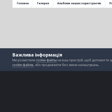
Головна
Галерея
Альбоми наших користувачів
П
Важлива інформація
Ми розмістили
cookie-файлы
на ваш пристрій, щоб допомогти 
cookie-файлів
, або продовжити без зміни налаштувань.
Зворотній зв'язок
Файли cookie