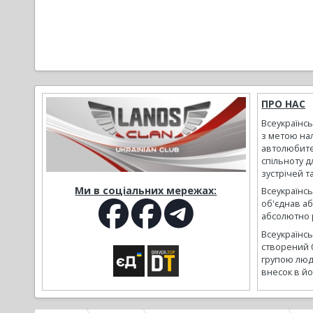
ПРО НАС
Всеукраїнс
з метою на
автолюбите
спільноту д
зустрічей т
Ми в соціальних мережах:
Всеукраїнсь
об'єднав а
абсолютно р
Всеукраїнс
створений 
групою люд
внесок в йо