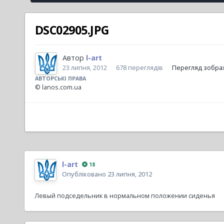
DSC02905.JPG
Автор
l-art
23 липня, 2012
678 переглядів
Перегляд зображ
АВТОРСЬКІ ПРАВА
© lanos.com.ua
l-art
18
Опубліковано
23 липня, 2012
Левый подседельник в нормальном положении сиденья