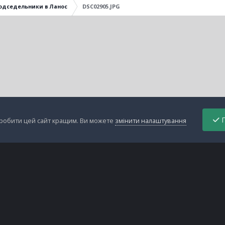
одседельники в Ланос
DSC02905.JPG
П
зробити цей сайт кращим. Ви можете
змінити налаштування