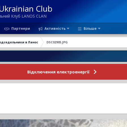
krainian Club
ільний Клуб LANOS CLAN
Партнери
Активність
Більше
одседельники в Ланос
DSC02905.JPG
Новини
Відключення електроенергії