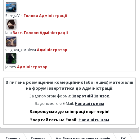
SeregaVin
Голова Адміністрації
lafa
Заст. Голови Адміністрації
snigova_koroleva
Адміністратор
james
Адміністратор
З питань розміщення комерційних (або інших) матеріалів
на форумі звертатися до Адміністрації:
За допомогою форми:
Зворотній Зв'язок
.
За допомогою E-Mail:
Напишіть нам
Запрошуємо до співпраці партнерів!
Звертайтесь на Email:
Напишіть нам
Головна
Галерея
Альбоми наших користувачів
БЖ