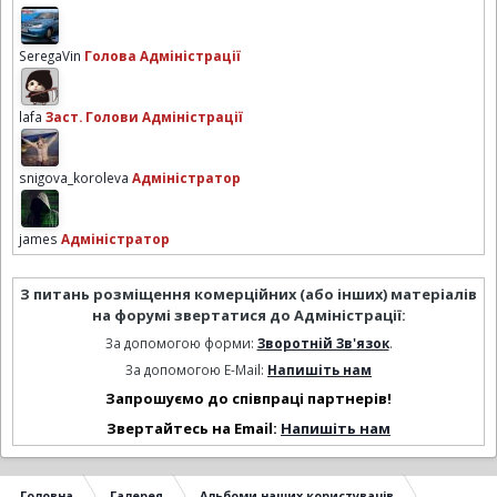
SeregaVin
Голова Адміністрації
lafa
Заст. Голови Адміністрації
snigova_koroleva
Адміністратор
james
Адміністратор
З питань розміщення комерційних (або інших) матеріалів
на форумі звертатися до Адміністрації:
За допомогою форми:
Зворотній Зв'язок
.
За допомогою E-Mail:
Напишіть нам
Запрошуємо до співпраці партнерів!
Звертайтесь на Email:
Напишіть нам
Головна
Галерея
Альбоми наших користувачів