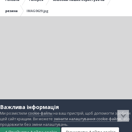
резина
IMAG0629.jpg
Важлива інформація
Ми розмістили
cookie-файлы
на ваш пристрій, щоб допомогти зробити
цей сайт кращим. Ви можете
змінити налаштування cookie-файлів
, або
продовжити без зміни налаштувань.