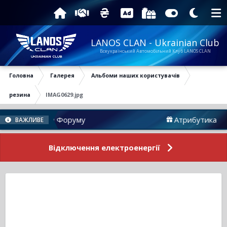
LANOS CLAN - Ukrainian Club
Всеукраїнський Автомобільний Клуб LANOS CLAN
Головна
Галерея
Альбоми наших користувачів
резина
IMAG0629.jpg
Новини Форуму
Атрибутика
ВАЖЛИВЕ
Відключення електроенергії