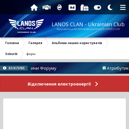
LANOS CLAN - Ukrainian Club
Всеукраїнський Автомобільний Клуб LANOS CLAN
Головна
Галерея
Альбоми наших користувачів
Soburik
фары
Новини Форуму
Атрибутика
ВАЖЛИВЕ
Відключення електроенергії