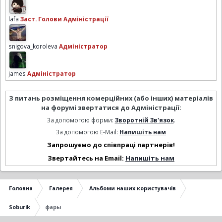
lafa
Заст. Голови Адміністрації
snigova_koroleva
Адміністратор
james
Адміністратор
З питань розміщення комерційних (або інших) матеріалів
на форумі звертатися до Адміністрації:
За допомогою форми:
Зворотній Зв'язок
.
За допомогою E-Mail:
Напишіть нам
Запрошуємо до співпраці партнерів!
Звертайтесь на Email:
Напишіть нам
Головна
Галерея
Альбоми наших користувачів
Soburik
фары