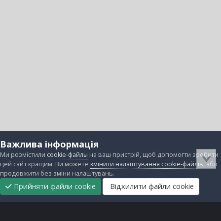
Важлива інформація
Ми розмістили
cookie-файлы
на ваш пристрій, щоб допомогти зробити
цей сайт кращим. Ви можете
змінити налаштування cookie-файлів
, або
продовжити без зміни налаштувань.
Прийняти файли cookie
Відхилити файли cookie
Підтримати
Прибрати
Головна
Завантаження
Непрочитані
Увійти
Реєстрація
нас
рекламу