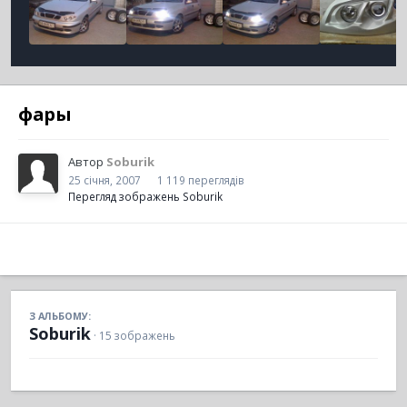
фары
Автор
Soburik
25 січня, 2007
1 119 переглядів
Перегляд зображень Soburik
З АЛЬБОМУ:
Soburik
· 15 зображень