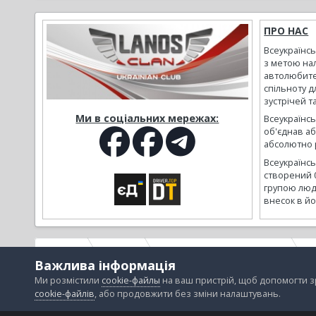
ПРО НАС
Всеукраїнс
з метою на
автолюбите
спільноту д
зустрічей т
Ми в соціальних мережах:
Всеукраїнсь
об'єднав а
абсолютно р
Всеукраїнс
створений 
групою люд
внесок в йо
Головна
Галерея
Альбоми наших користувачів
Б
Важлива інформація
Ми розмістили
cookie-файлы
на ваш пристрій, щоб допомогти 
cookie-файлів
, або продовжити без зміни налаштувань.