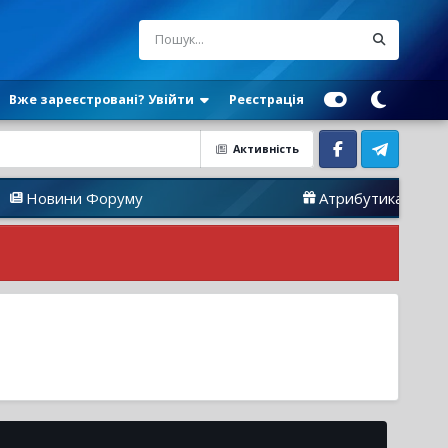
Вже зареєстровані? Увійти
Реєстрація
Активність
Facebook
Telegram
ни Форуму
Атрибутика