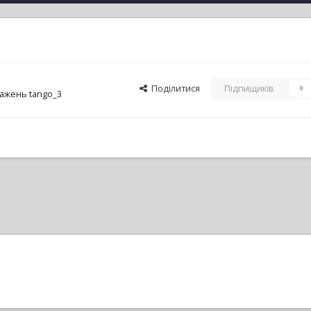
Поділитися
Підпищиків
0
ажень tango_3