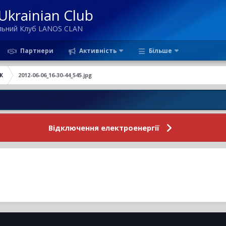
krainian Club
ільний Клуб LANOS CLAN
Партнери
Активність
Більше
Ж
2012-06-06_16-30-44_545.jpg
Нови
Відключення електроенергії