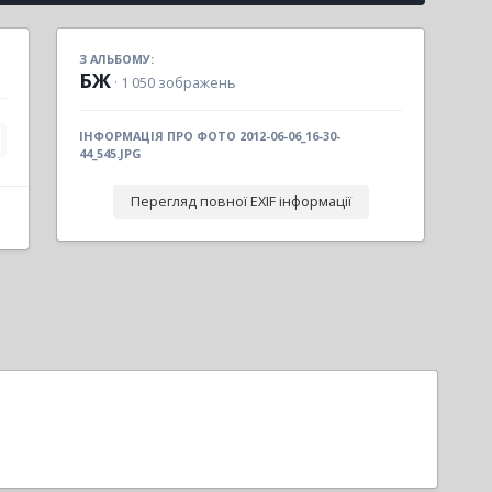
З АЛЬБОМУ:
БЖ
· 1 050 зображень
ІНФОРМАЦІЯ ПРО ФОТО 2012-06-06_16-30-
44_545.JPG
Перегляд повної EXIF інформації