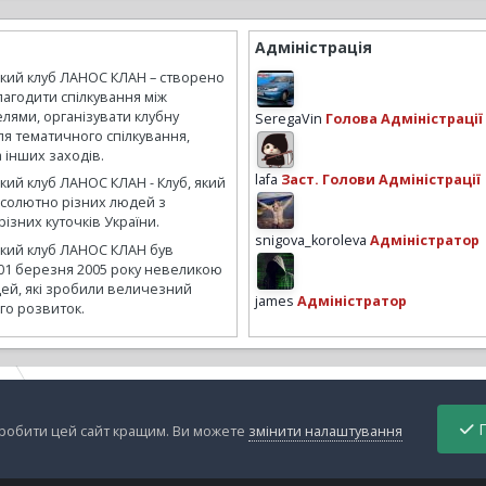
Адміністрація
ький клуб ЛАНОС КЛАН – створено
лагодити спілкування між
лями, організувати клубну
SeregaVin
Голова Адміністрації
ля тематичного спілкування,
а інших заходів.
lafa
Заст. Голови Адміністрації
кий клуб ЛАНОС КЛАН - Клуб, який
бсолютно різних людей з
ізних куточків України.
snigova_koroleva
Адміністратор
ький клуб ЛАНОС КЛАН був
01 березня 2005 року невеликою
ей, які зробили величезний
james
Адміністратор
го розвиток.
Ж
2012-06-06_16-30-44_545.jpg
П
зробити цей сайт кращим. Ви можете
змінити налаштування