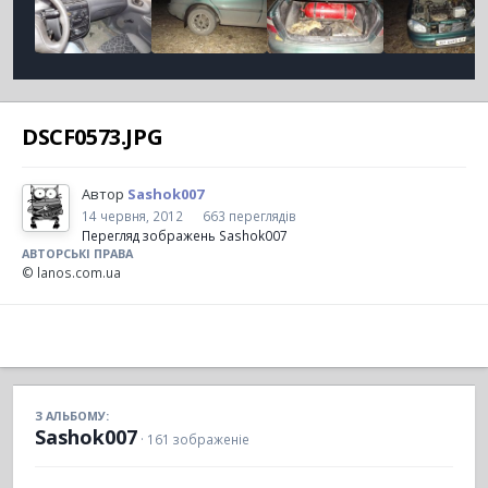
DSCF0573.JPG
Автор
Sashok007
14 червня, 2012
663 переглядів
Перегляд зображень Sashok007
АВТОРСЬКІ ПРАВА
© lanos.com.ua
З АЛЬБОМУ:
Sashok007
· 161 зображеніе