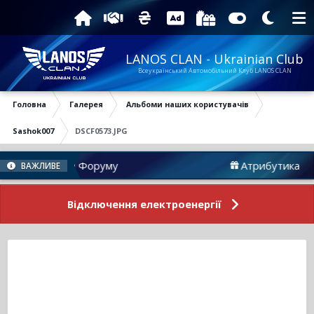
LANOS CLAN - Ukrainian Club
Всеукраїнський Автомобільний Клуб LANOS CLAN
Головна
Галерея
Альбоми наших користувачів
Sashok007
DSCF0573.JPG
Новини Форуму
Атрибутика
ВАЖЛИВЕ
Відключення електроенергії