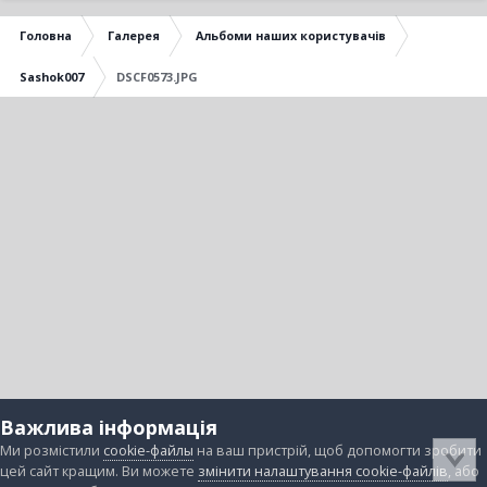
Головна
Галерея
Альбоми наших користувачів
Sashok007
DSCF0573.JPG
Важлива інформація
Ми розмістили
cookie-файлы
на ваш пристрій, щоб допомогти зробити
цей сайт кращим. Ви можете
змінити налаштування cookie-файлів
, або