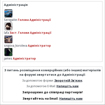
Адміністрація
SeregaVin
Голова Адміністрації
lafa
Заст. Голови Адміністрації
snigova_koroleva
Адміністратор
james
Адміністратор
З питань розміщення комерційних (або інших) матеріалів
на форумі звертатися до Адміністрації:
За допомогою форми:
Зворотній Зв'язок
.
За допомогою E-Mail:
Напишіть нам
Запрошуємо до співпраці партнерів!
Звертайтесь на Email:
Напишіть нам