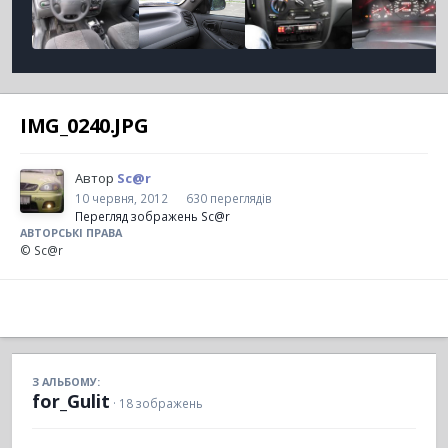
IMG_0240.JPG
Автор
Sc@r
10 червня, 2012
630 переглядів
Перегляд зображень Sc@r
АВТОРСЬКІ ПРАВА
© Sc@r
З АЛЬБОМУ:
for_Gulit
· 18 зображень