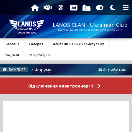
LANOS CLAN - Ukrainian Club
Всеукраїнський Автомобільний Клуб LANOS CLAN
Головна
Галерея
Альбоми наших користувачів
for_Gulit
IMG_0240.JPG
Новини Форуму
Атрибутика
ВАЖЛИВЕ
Відключення електроенергії