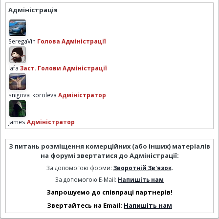
Адміністрація
SeregaVin
Голова Адміністрації
lafa
Заст. Голови Адміністрації
snigova_koroleva
Адміністратор
james
Адміністратор
З питань розміщення комерційних (або інших) матеріалів
на форумі звертатися до Адміністрації:
За допомогою форми:
Зворотній Зв'язок
.
За допомогою E-Mail:
Напишіть нам
Запрошуємо до співпраці партнерів!
Звертайтесь на Email:
Напишіть нам