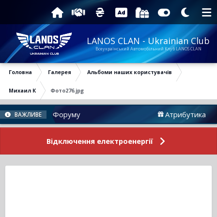
LANOS CLAN - Ukrainian Club
Всеукраїнський Автомобільний Клуб LANOS CLAN
Головна
Галерея
Альбоми наших користувачів
Михаил К
Фото276.jpg
Новини Форуму
Атрибутика
ВАЖЛИВЕ
Відключення електроенергії