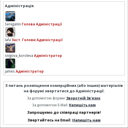
Адміністрація
SeregaVin
Голова Адміністрації
lafa
Заст. Голови Адміністрації
snigova_koroleva
Адміністратор
james
Адміністратор
З питань розміщення комерційних (або інших) матеріалів
на форумі звертатися до Адміністрації:
За допомогою форми:
Зворотній Зв'язок
.
За допомогою E-Mail:
Напишіть нам
Запрошуємо до співпраці партнерів!
Звертайтесь на Email:
Напишіть нам