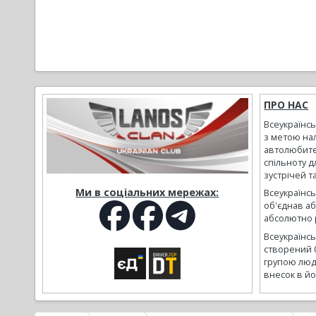
ПРО НАС
Всеукраїнс
з метою на
автолюбите
спільноту д
зустрічей т
Ми в соціальних мережах:
Всеукраїнсь
об'єднав а
абсолютно р
Всеукраїнс
створений 
групою люд
внесок в йо