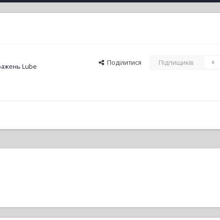
Поділитися
Підпищиків
0
ражень Lube