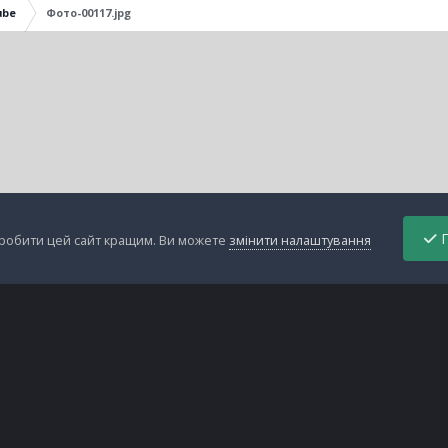
ube
Фото-00117.jpg
П
зробити цей сайт кращим. Ви можете
змінити налаштування