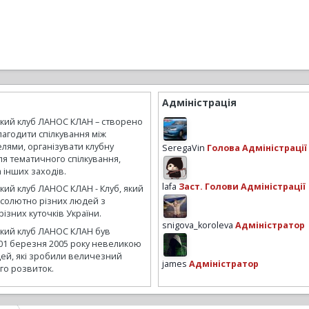
Адміністрація
ький клуб ЛАНОС КЛАН – створено
лагодити спілкування між
лями, організувати клубну
SeregaVin
Голова Адміністрації
ля тематичного спілкування,
а інших заходів.
lafa
Заст. Голови Адміністрації
кий клуб ЛАНОС КЛАН - Клуб, який
бсолютно різних людей з
ізних куточків України.
snigova_koroleva
Адміністратор
ький клуб ЛАНОС КЛАН був
01 березня 2005 року невеликою
ей, які зробили величезний
james
Адміністратор
го розвиток.