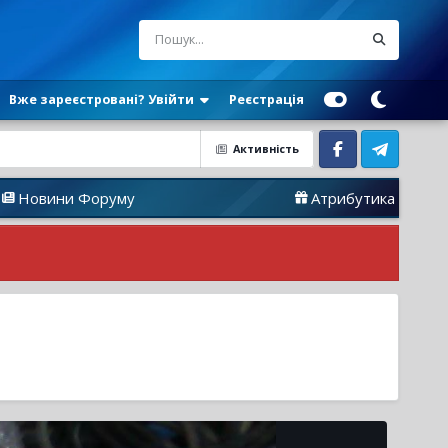
Вже зареєстровані? Увійти
Реєстрація
Активність
Facebook
Telegram
Форуму
Атрибутика