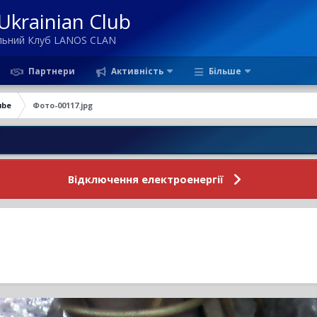
krainian Club
ільний Клуб LANOS CLAN
Партнери
Активність
Більше
ube
Фото-00117.jpg
Новини 
Відключення електроенергії