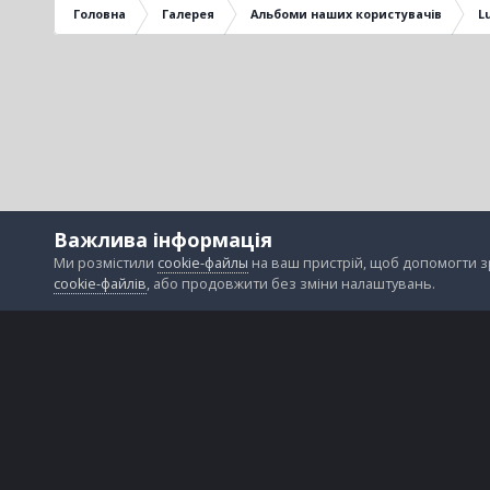
Головна
Галерея
Альбоми наших користувачів
L
Важлива інформація
Ми розмістили
cookie-файлы
на ваш пристрій, щоб допомогти 
cookie-файлів
, або продовжити без зміни налаштувань.
Зворотній зв'язок
Файли cookie