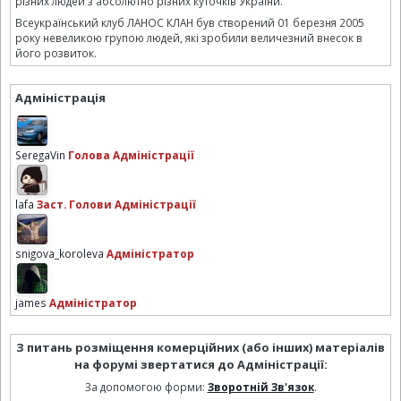
різних людей з абсолютно різних куточків України.
Всеукраїнський клуб ЛАНОС КЛАН був створений 01 березня 2005
року невеликою групою людей, які зробили величезний внесок в
його розвиток.
Адміністрація
SeregaVin
Голова Адміністрації
lafa
Заст. Голови Адміністрації
snigova_koroleva
Адміністратор
james
Адміністратор
З питань розміщення комерційних (або інших) матеріалів
на форумі звертатися до Адміністрації:
За допомогою форми:
Зворотній Зв'язок
.