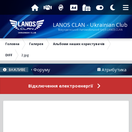
LANOS CLAN - Ukrainian Club
Всеукраїнський Автомобільний Клуб LANOS CLAN
Головна
Галерея
Альбоми наших користувачів
DIFF
2.jpg
Новини Форуму
Атрибутика
ВАЖЛИВЕ
Відключення електроенергії