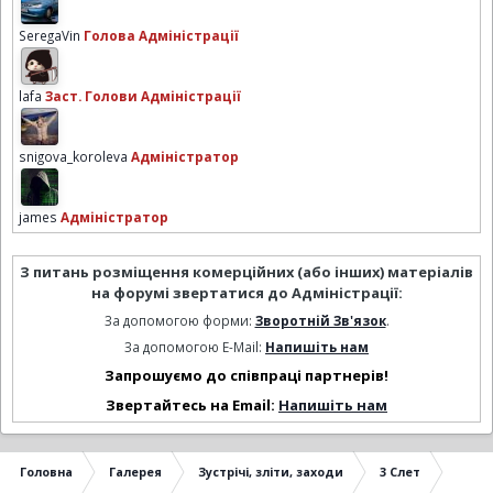
SeregaVin
Голова Адміністрації
lafa
Заст. Голови Адміністрації
snigova_koroleva
Адміністратор
james
Адміністратор
З питань розміщення комерційних (або інших) матеріалів
на форумі звертатися до Адміністрації:
За допомогою форми:
Зворотній Зв'язок
.
За допомогою E-Mail:
Напишіть нам
Запрошуємо до співпраці партнерів!
Звертайтесь на Email:
Напишіть нам
Головна
Галерея
Зустрічі, зліти, заходи
3 Слет