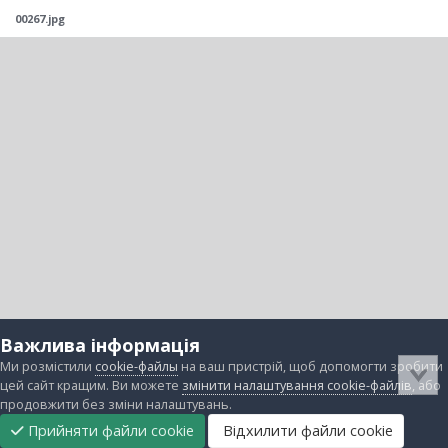
00267.jpg
Важлива інформація
Ми розмістили
cookie-файлы
на ваш пристрій, щоб допомогти зробити
цей сайт кращим. Ви можете
змінити налаштування cookie-файлів
, або
продовжити без зміни налаштувань.
Прийняти файли cookie
Відхилити файли cookie
Підтримати
Прибрати
Головна
Завантаження
Непрочитані
Увійти
Реєстрація