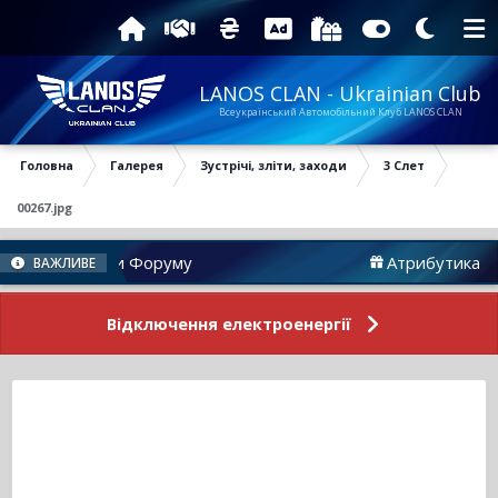
LANOS CLAN - Ukrainian Club
Всеукраїнський Автомобільний Клуб LANOS CLAN
Головна
Галерея
Зустрічі, зліти, заходи
3 Слет
00267.jpg
Новини Форуму
Атрибутика
ВАЖЛИВЕ
Відключення електроенергії