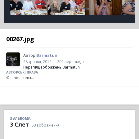
00267.jpg
Автор
Barmatun
28 травня, 2012
202 переглядів
Перегляд зображень Barmatun
АВТОРСЬКІ ПРАВА
© lanos.com.ua
З АЛЬБОМУ:
3 Слет
· 53 зображення