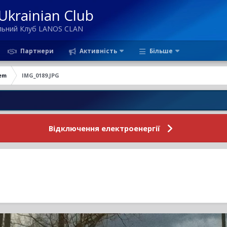
krainian Club
ільний Клуб LANOS CLAN
Партнери
Активність
Більше
em
IMG_0189.JPG
Новини
Відключення електроенергії