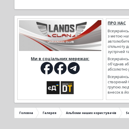
ПРО НАС
Всеукраїнс
з метою на
автолюбите
спільноту д
зустрічей т
Ми в соціальних мережах:
Всеукраїнсь
об'єднав а
абсолютно р
Всеукраїнс
створений 
групою люд
внесок в йо
Головна
Галерея
Альбоми наших користувачів
S