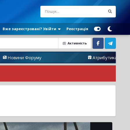
Вже зареєстровані? Увійти
Реєстрація
Активність
Facebook
Telegram
 Форуму
Атрибутика