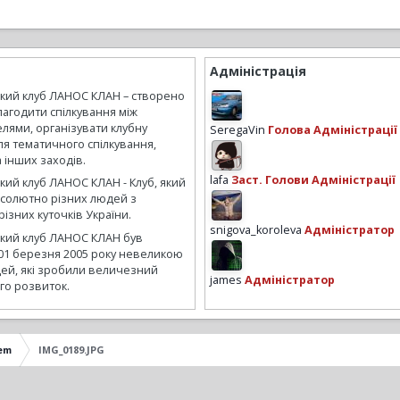
Адміністрація
ький клуб ЛАНОС КЛАН – створено
лагодити спілкування між
лями, організувати клубну
SeregaVin
Голова Адміністрації
ля тематичного спілкування,
а інших заходів.
lafa
Заст. Голови Адміністрації
кий клуб ЛАНОС КЛАН - Клуб, який
бсолютно різних людей з
ізних куточків України.
snigova_koroleva
Адміністратор
ький клуб ЛАНОС КЛАН був
01 березня 2005 року невеликою
ей, які зробили величезний
james
Адміністратор
го розвиток.
em
IMG_0189.JPG