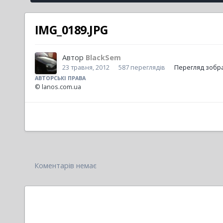
IMG_0189.JPG
Автор
BlackSem
23 травня, 2012
587 переглядів
Перегляд зобр
АВТОРСЬКІ ПРАВА
© lanos.com.ua
Коментарів немає