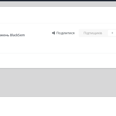
Поділитися
Підпищиків
0
ажень BlackSem