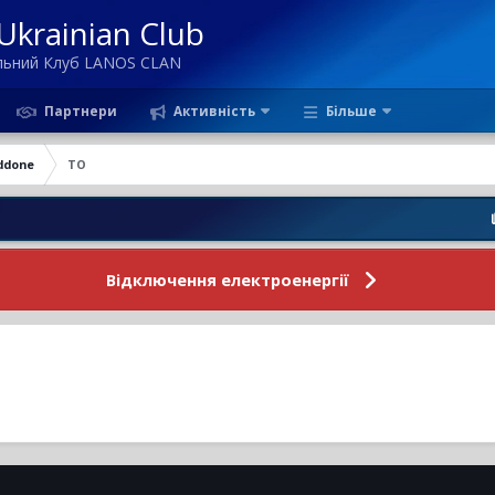
krainian Club
ільний Клуб LANOS CLAN
Партнери
Активність
Більше
ddone
TO
Новин
Відключення електроенергії