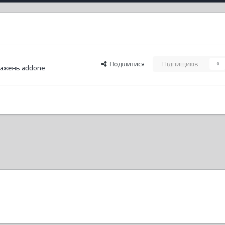
Поділитися
Підпищиків
0
ражень addone