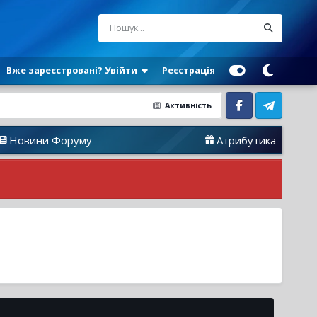
Вже зареєстровані? Увійти
Реєстрація
Активність
Facebook
Telegram
и Форуму
Атрибутика