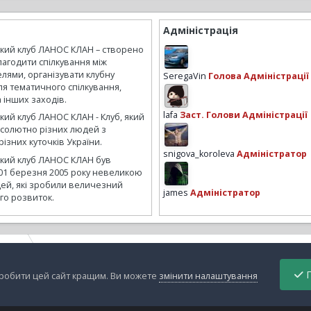
Адміністрація
ький клуб ЛАНОС КЛАН – створено
лагодити спілкування між
лями, організувати клубну
SeregaVin
Голова Адміністрації
ля тематичного спілкування,
а інших заходів.
lafa
Заст. Голови Адміністрації
кий клуб ЛАНОС КЛАН - Клуб, який
бсолютно різних людей з
ізних куточків України.
snigova_koroleva
Адміністратор
ький клуб ЛАНОС КЛАН був
01 березня 2005 року невеликою
ей, які зробили величезний
james
Адміністратор
го розвиток.
ddone
TO
П
зробити цей сайт кращим. Ви можете
змінити налаштування