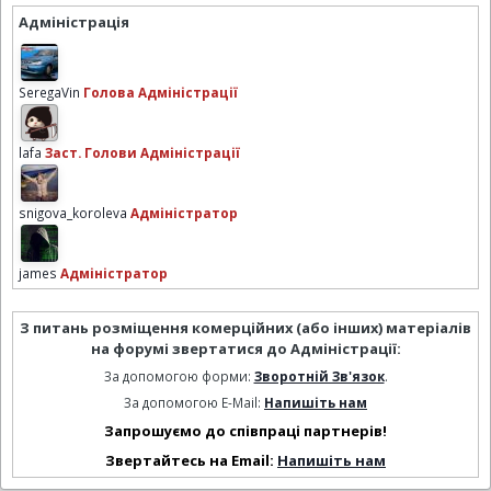
Адміністрація
SeregaVin
Голова Адміністрації
lafa
Заст. Голови Адміністрації
snigova_koroleva
Адміністратор
james
Адміністратор
З питань розміщення комерційних (або інших) матеріалів
на форумі звертатися до Адміністрації:
За допомогою форми:
Зворотній Зв'язок
.
За допомогою E-Mail:
Напишіть нам
Запрошуємо до співпраці партнерів!
Звертайтесь на Email:
Напишіть нам