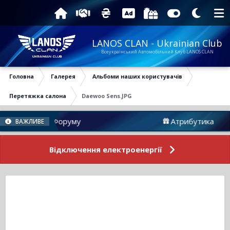
LANOS CLAN - Ukrainian Club
Всеукраїнський Автомобільний Клуб LANOS CLAN
Головна
Галерея
Альбоми наших користувачів
Перетяжка салона
Daewoo Sens.JPG
Новини Форуму
Атрибутика
ВАЖЛИВЕ
Відключення електроенергії