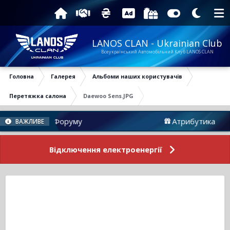
LANOS CLAN - Ukrainian Club
Всеукраїнський Автомобільний Клуб LANOS CLAN
Головна
Галерея
Альбоми наших користувачів
Перетяжка салона
Daewoo Sens.JPG
Новини Форуму
Атрибутика
ВАЖЛИВЕ
Відключення електроенергії