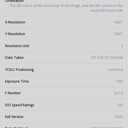
Orientation
The 0th row is at the visual top of the image, and the 0th column is the
visual left-hand side
X-Resolution
180/1
Y-Resolution
180/1
Resolution Unit
2
Date Taken
2012:05:15 16:00:08
YCbCr Positioning
centered
Exposure Time
1/80
F Number
32/10
ISO Speed Ratings
160
Exif Version
0220