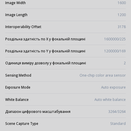
Image Width
1600
Image Length
1200
Interoperability Offset
3178
Роздільна здатність по X у фокальній площині
1600000/225
Роздільна здатність по Y у фокальній площині
1200000/169
Одиниця виміру дозволу у фокальній площині
2
Sensing Method
One-chip color area sensor
Exposure Mode
Auto exposure
White Balance
Auto white balance
Діапазон цифрового масштабування
3264/3264
Scene Capture Type
Standard