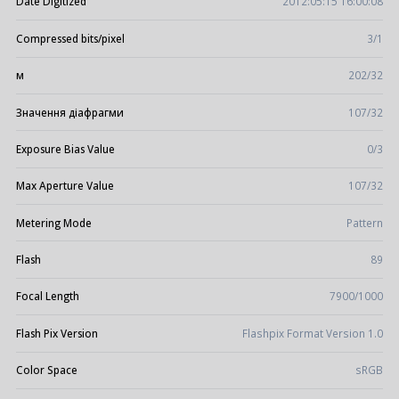
Date Digitized
2012:05:15 16:00:08
Compressed bits/pixel
3/1
м
202/32
Значення діафрагми
107/32
Exposure Bias Value
0/3
Max Aperture Value
107/32
Metering Mode
Pattern
Flash
89
Focal Length
7900/1000
Flash Pix Version
Flashpix Format Version 1.0
Color Space
sRGB