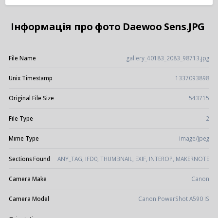
Інформація про фото Daewoo Sens.JPG
File Name
gallery_40183_2083_98713.jpg
Unix Timestamp
1337093898
Original File Size
543715
File Type
2
Mime Type
image/jpeg
Sections Found
ANY_TAG, IFD0, THUMBNAIL, EXIF, INTEROP, MAKERNOTE
Camera Make
Canon
Camera Model
Canon PowerShot A590 IS