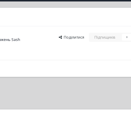
Поділитися
Підпищиків
0
ажень Sash