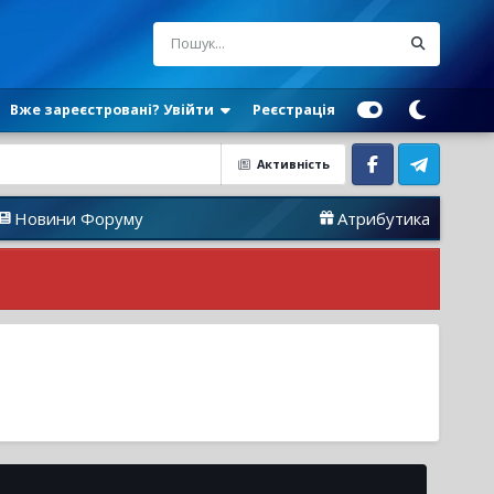
Вже зареєстровані? Увійти
Реєстрація
Активність
Facebook
Telegram
и Форуму
Атрибутика