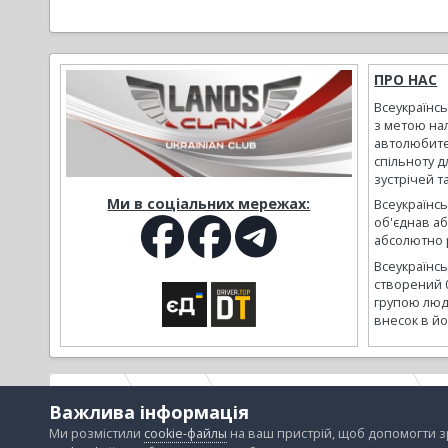
ПРО НАС
Всеукраїнс
з метою на
автолюбите
спільноту д
зустрічей т
Ми в соціальних мережах:
Всеукраїнсь
об'єднав а
абсолютно р
Всеукраїнс
створений 
групою люд
внесок в йо
Головна
Галерея
Альбоми наших користувачів
Р
Важлива інформація
Ми розмістили
cookie-файлы
на ваш пристрій, щоб допомогти 