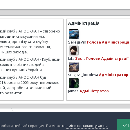
Адміністрація
ький клуб ЛАНОС КЛАН – створено
лагодити спілкування між
лями, організувати клубну
SeregaVin
Голова Адміністрації
ля тематичного спілкування,
а інших заходів.
lafa
Заст. Голови Адміністрації
кий клуб ЛАНОС КЛАН - Клуб, який
бсолютно різних людей з
ізних куточків України.
snigova_koroleva
Адміністратор
ький клуб ЛАНОС КЛАН був
01 березня 2005 року невеликою
ей, які зробили величезний
james
Адміністратор
го розвиток.
азное
n1.jpg
П
зробити цей сайт кращим. Ви можете
змінити налаштування