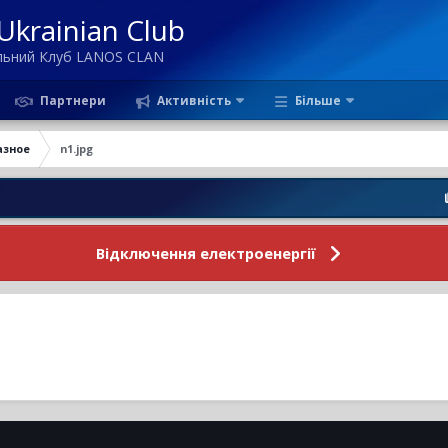
krainian Club
ільний Клуб LANOS CLAN
Партнери
Активність
Більше
азное
n1.jpg
Новин
Відключення електроенергії