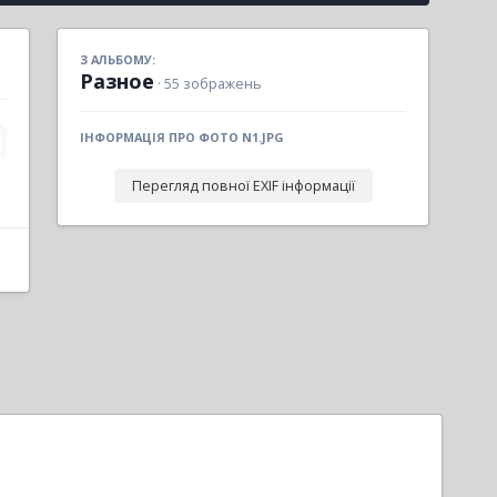
З АЛЬБОМУ:
Разное
· 55 зображень
ІНФОРМАЦІЯ ПРО ФОТО N1.JPG
Перегляд повної EXIF інформації