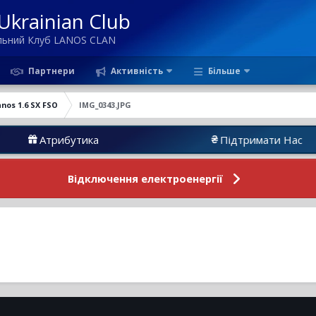
krainian Club
ільний Клуб LANOS CLAN
Партнери
Активність
Більше
anos 1.6 SX FSO
IMG_0343.JPG
Атрибутика
Підтримати Нас
Відключення електроенергії