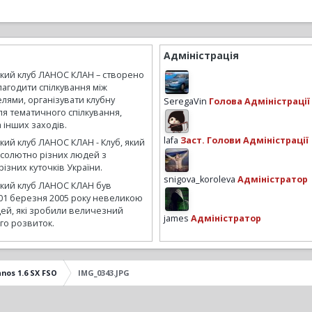
Адміністрація
ький клуб ЛАНОС КЛАН – створено
лагодити спілкування між
лями, організувати клубну
SeregaVin
Голова Адміністрації
ля тематичного спілкування,
а інших заходів.
lafa
Заст. Голови Адміністрації
кий клуб ЛАНОС КЛАН - Клуб, який
бсолютно різних людей з
ізних куточків України.
snigova_koroleva
Адміністратор
ький клуб ЛАНОС КЛАН був
01 березня 2005 року невеликою
ей, які зробили величезний
james
Адміністратор
го розвиток.
anos 1.6 SX FSO
IMG_0343.JPG