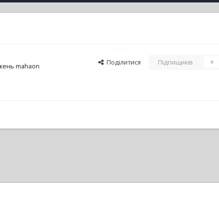
Поділитися
Підпищиків
0
жень mahaon