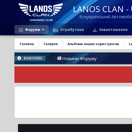
LANOS CLAN - U
Всеукраїнський Автомоб
Форуми
Атрибутика
Завантаження
Головна
Галерея
Альбоми наших користувачів
L
Новини Форуму
ВАЖЛИВЕ