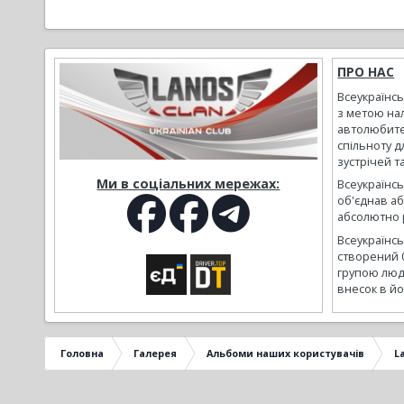
ПРО НАС
Всеукраїнс
з метою на
автолюбите
спільноту д
зустрічей т
Ми в соціальних мережах:
Всеукраїнсь
об'єднав а
абсолютно р
Всеукраїнс
створений 
групою люд
внесок в йо
Головна
Галерея
Альбоми наших користувачів
L