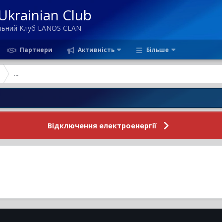
krainian Club
ільний Клуб LANOS CLAN
Партнери
Активність
Більше
...
Н
Відключення електроенергії