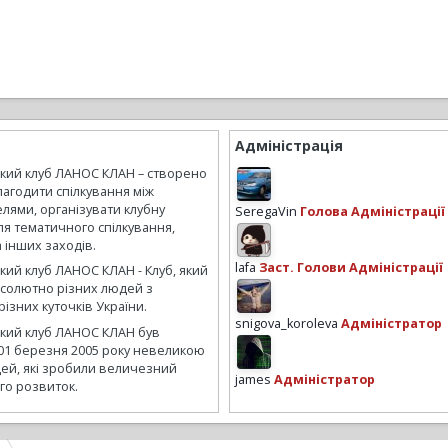
Адміністрація
ький клуб ЛАНОС КЛАН – створено
лагодити спілкування між
лями, організувати клубну
SeregaVin
Голова Адміністрації
ля тематичного спілкування,
а інших заходів.
lafa
Заст. Голови Адміністрації
кий клуб ЛАНОС КЛАН - Клуб, який
бсолютно різних людей з
ізних куточків України.
snigova_koroleva
Адміністратор
ький клуб ЛАНОС КЛАН був
01 березня 2005 року невеликою
ей, які зробили величезний
james
Адміністратор
го розвиток.