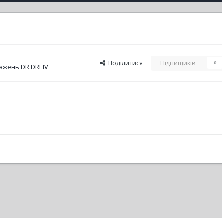
Поділитися
Підпищиків
0
ажень DR.DREIV