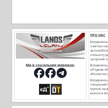
ПРО НАС
Всеукраїнс
з метою на
автолюбите
спільноту д
зустрічей т
Ми в соціальних мережах:
Всеукраїнсь
об'єднав а
абсолютно р
Всеукраїнс
створений 
групою люд
внесок в йо