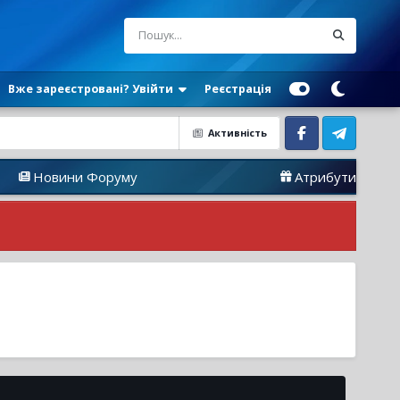
Вже зареєстровані? Увійти
Реєстрація
Активність
Facebook
Telegram
овини Форуму
Атрибутика