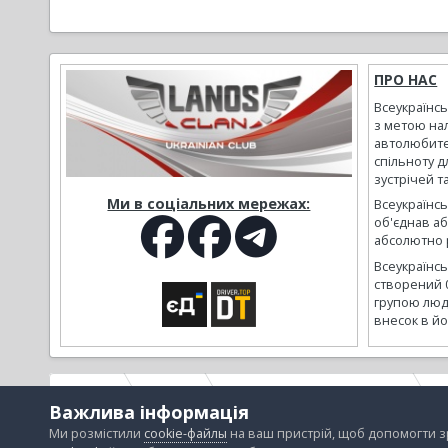
ПРО НАС
Всеукраїнс
з метою на
автолюбите
спільноту д
зустрічей т
Ми в соціальних мережах:
Всеукраїнсь
об'єднав а
абсолютно р
Всеукраїнс
створений 
групою люд
внесок в йо
Головна
Галерея
Альбоми наших користувачів
П
Важлива інформація
Ми розмістили
cookie-файлы
на ваш пристрій, щоб допомогти 