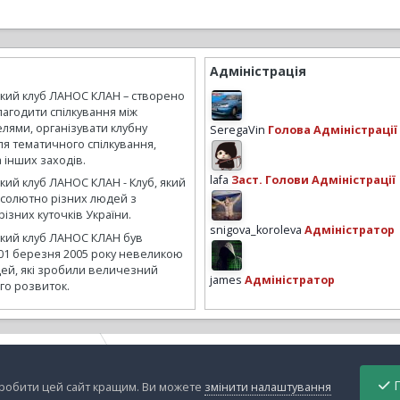
Адміністрація
ький клуб ЛАНОС КЛАН – створено
лагодити спілкування між
лями, організувати клубну
SeregaVin
Голова Адміністрації
ля тематичного спілкування,
а інших заходів.
lafa
Заст. Голови Адміністрації
кий клуб ЛАНОС КЛАН - Клуб, який
бсолютно різних людей з
ізних куточків України.
snigova_koroleva
Адміністратор
ький клуб ЛАНОС КЛАН був
01 березня 2005 року невеликою
ей, які зробили величезний
james
Адміністратор
го розвиток.
риезд свечи 28_04
DSC07786.JPG
П
зробити цей сайт кращим. Ви можете
змінити налаштування