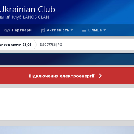
krainian Club
ільний Клуб LANOS CLAN
Партнери
Активність
Більше
риезд свечи 28_04
DSC07786.JPG
Но
Відключення електроенергії