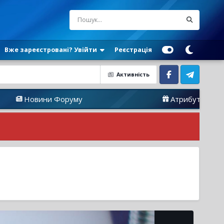
Вже зареєстровані? Увійти
Реєстрація
Активність
Facebook
Telegram
вини Форуму
Атрибутика