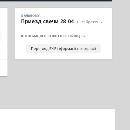
З АЛЬБОМУ:
Приезд свечи 28_04
· 10 зображень
ІНФОРМАЦІЯ ПРО ФОТО DSC07786.JPG
Перегляд EXIF інформації фотографії