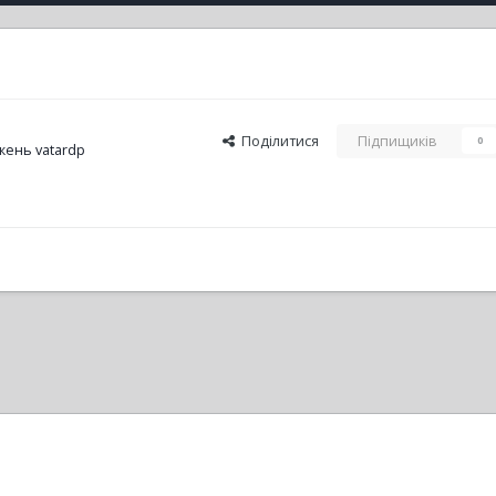
Поділитися
Підпищиків
0
ень vatardp