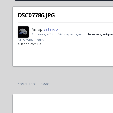
DSC07786.JPG
Автор
vatardp
1 травня, 2012
563 переглядів
Перегляд зображ
АВТОРСЬКІ ПРАВА
© lanos.com.ua
Коментарів немає