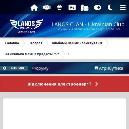
LANOS CLAN - Ukrainian Club
Всеукраїнський Автомобільний Клуб LANOS CLAN
Головна
Галерея
Альбоми наших користувачів
За сколько можно продать?????
5
Новини Форуму
Атрибутика
ВАЖЛИВЕ
Відключення електроенергії