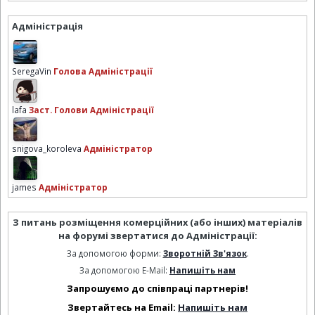
Адміністрація
SeregaVin
Голова Адміністрації
lafa
Заст. Голови Адміністрації
snigova_koroleva
Адміністратор
james
Адміністратор
З питань розміщення комерційних (або інших) матеріалів
на форумі звертатися до Адміністрації:
За допомогою форми:
Зворотній Зв'язок
.
За допомогою E-Mail:
Напишіть нам
Запрошуємо до співпраці партнерів!
Звертайтесь на Email:
Напишіть нам