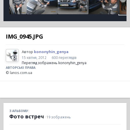
IMG_0945.JPG
Автор
kononyhin_genya
15 квітня, 2012
600 переглядів
Перегляд зображень kononyhin_genya
АВТОРСЬКІ ПРАВА
© lanos.com.ua
З АЛЬБОМУ:
Фото встреч
· 19 зображень