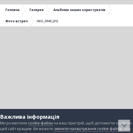
Головна
Галерея
Альбоми наших користувачів
Фото встреч
IMG_0945.JPG
Важлива інформація
Ми розмістили
cookie-файлы
на ваш пристрій, щоб допомогти зробити
цей сайт кращим. Ви можете
змінити налаштування cookie-файлів
, або