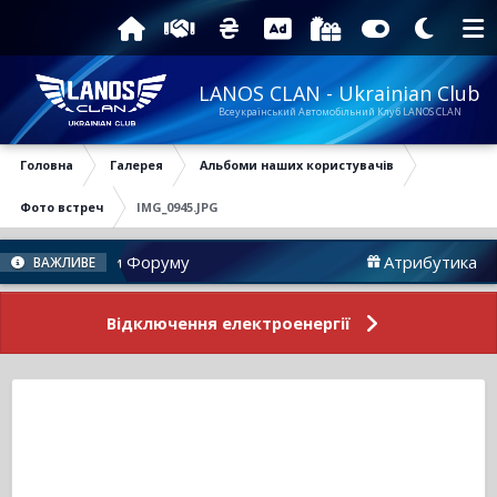
LANOS CLAN - Ukrainian Club
Всеукраїнський Автомобільний Клуб LANOS CLAN
Головна
Галерея
Альбоми наших користувачів
Фото встреч
IMG_0945.JPG
Новини Форуму
Атрибутика
ВАЖЛИВЕ
Відключення електроенергії