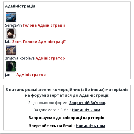
Адміністрація
SeregaVin
Голова Адміністрації
lafa
Заст. Голови Адміністрації
snigova_koroleva
Адміністратор
james
Адміністратор
З питань розміщення комерційних (або інших) матеріалів
на форумі звертатися до Адміністрації:
За допомогою форми:
Зворотній Зв'язок
.
За допомогою E-Mail:
Напишіть нам
Запрошуємо до співпраці партнерів!
Звертайтесь на Email:
Напишіть нам