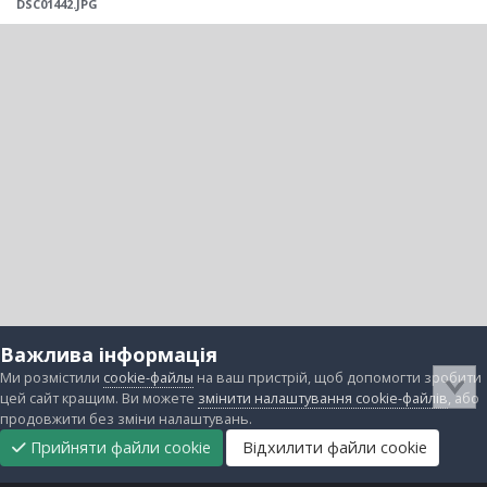
DSC01442.JPG
Важлива інформація
Ми розмістили
cookie-файлы
на ваш пристрій, щоб допомогти зробити
цей сайт кращим. Ви можете
змінити налаштування cookie-файлів
, або
продовжити без зміни налаштувань.
Прийняти файли cookie
Відхилити файли cookie
Підтримати
Прибрати
Головна
Завантаження
Непрочитані
Увійти
Реєстрація
нас
рекламу