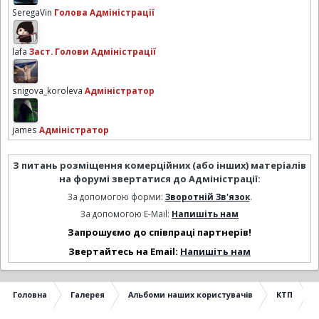
SeregaVin
Голова Адміністрації
lafa
Заст. Голови Адміністрації
snigova_koroleva
Адміністратор
james
Адміністратор
З питань розміщення комерційних (або інших) матеріалів
на форумі звертатися до Адміністрації:
За допомогою форми:
Зворотній Зв'язок
.
За допомогою E-Mail:
Напишіть нам
Запрошуємо до співпраці партнерів!
Звертайтесь на Email:
Напишіть нам
Головна
Галерея
Альбоми наших користувачів
КТП