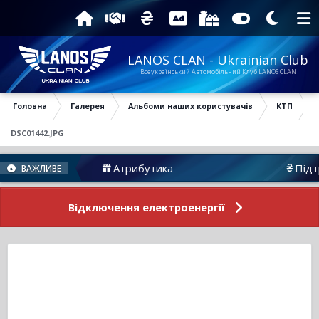
LANOS CLAN - Ukrainian Club
Всеукраїнський Автомобільний Клуб LANOS CLAN
Головна
Галерея
Альбоми наших користувачів
КТП
DSC01442.JPG
Атрибутика
Підтримат
ВАЖЛИВЕ
Відключення електроенергії