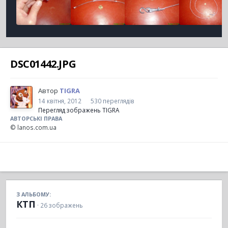
DSC01442.JPG
Автор
TIGRA
14 квітня, 2012
530 переглядів
Перегляд зображень TIGRA
АВТОРСЬКІ ПРАВА
© lanos.com.ua
З АЛЬБОМУ:
КТП
· 26 зображень