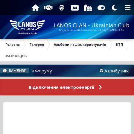
LANOS CLAN - Ukrainian Club
Всеукраїнський Автомобільний Клуб LANOS CLAN
Головна
Галерея
Альбоми наших користувачів
КТП
DSC01450.JPG
Новини Форуму
Атрибутика
ВАЖЛИВЕ
Відключення електроенергії