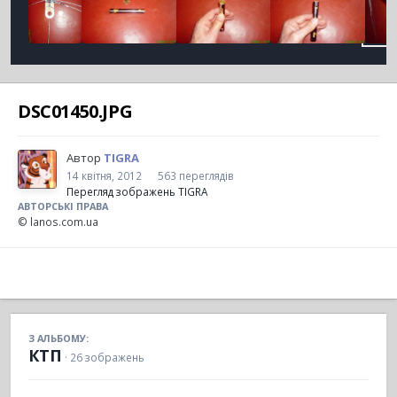
DSC01450.JPG
Автор
TIGRA
14 квітня, 2012
563 переглядів
Перегляд зображень TIGRA
АВТОРСЬКІ ПРАВА
© lanos.com.ua
З АЛЬБОМУ:
КТП
· 26 зображень