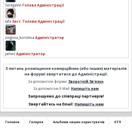
SeregaVin
Голова Адміністрації
lafa
Заст. Голови Адміністрації
snigova_koroleva
Адміністратор
james
Адміністратор
З питань розміщення комерційних (або інших) матеріалів
на форумі звертатися до Адміністрації:
За допомогою форми:
Зворотній Зв'язок
.
За допомогою E-Mail:
Напишіть нам
Запрошуємо до співпраці партнерів!
Звертайтесь на Email:
Напишіть нам
Головна
Галерея
Альбоми наших користувачів
КТП